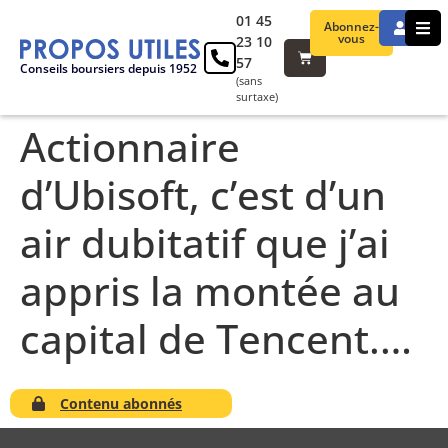
01 45
Abonnez-
vous
23 10
57
Conseils boursiers depuis 1952
(sans
surtaxe)
Actionnaire
d’Ubisoft, c’est d’un
air dubitatif que j’ai
appris la montée au
capital de Tencent.…
Contenu abonnés