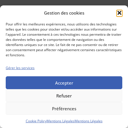
Gestion des cookies
Conseils boursiers depuis 1952
Propos Utiles est
Pour offrir les meilleures expériences, nous utilisons des technologies
une publication
telles que les cookies pour stocker et/ou accéder aux informations sur
des Editions
l'appareil. Le consentement à ces technologies nous permettra de traiter
Marigny
des données telles que le comportement de navigation ou des
identifiants uniques sur ce site. Le fait de ne pas consentir ou de retirer
Mentions Légales
Politique cookie
son consentement peut affecter négativement certaines caractéristiques
Conditions générales de vente
et fonctions.
Gérer les services
Accepter
Refuser
Préférences
Cookie Policy
Mentions Légales
Mentions Légales