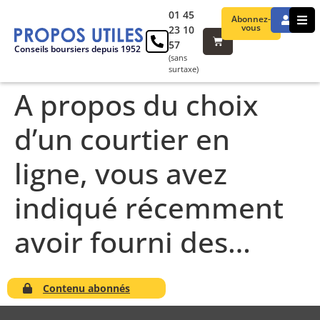
01 45
Abonnez-
vous
23 10
57
Conseils boursiers depuis 1952
(sans
surtaxe)
A propos du choix
d’un courtier en
ligne, vous avez
indiqué récemment
avoir fourni des…
Contenu abonnés