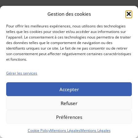
Gestion des cookies
Conseils boursiers depuis 1952
Propos Utiles est
Pour offrir les meilleures expériences, nous utilisons des technologies
une publication
telles que les cookies pour stocker et/ou accéder aux informations sur
des Editions
l'appareil. Le consentement à ces technologies nous permettra de traiter
Marigny
des données telles que le comportement de navigation ou des
identifiants uniques sur ce site. Le fait de ne pas consentir ou de retirer
Mentions Légales
Politique cookie
son consentement peut affecter négativement certaines caractéristiques
Conditions générales de vente
et fonctions.
Gérer les services
Accepter
Refuser
Préférences
Cookie Policy
Mentions Légales
Mentions Légales