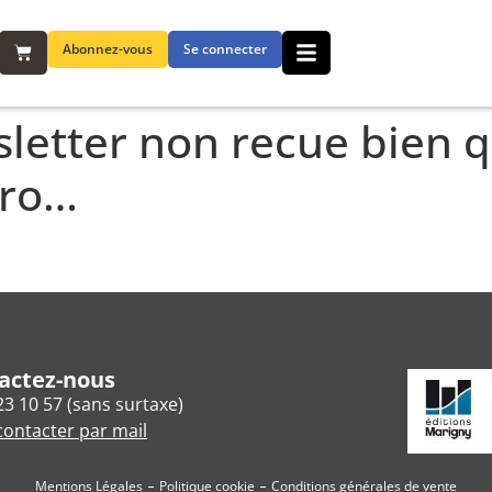
Abonnez-vous
Se connecter
letter non recue bien qu
éro…
actez-nous
23 10 57 (sans surtaxe)
ontacter par mail
Mentions Légales
Politique cookie
Conditions générales de vente