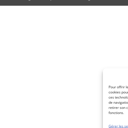
Pour offrir 
cookies pour
ces technol
de navigatio
retirer son 
fonctions.
Gérer les se