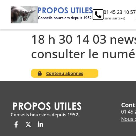
01 45 23 10 57
Conseils boursiers depuis 1952
(sans surtaxe)
18 h 30 14 03 news
consulter le num
Contenu abonnés
Cont
01 45 
Conseils boursiers depuis 1952
Nous c