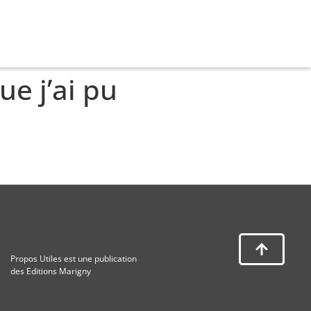
e j’ai pu
Propos Utiles est une publication
des Editions Marigny