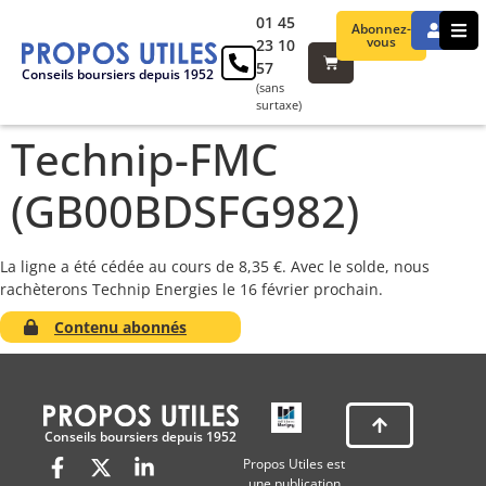
01 45
Abonnez-
vous
23 10
57
Conseils boursiers depuis 1952
(sans
surtaxe)
Technip-FMC
(GB00BDSFG982)
La ligne a été cédée au cours de 8,35 €. Avec le solde, nous
rachèterons Technip Energies le 16 février prochain.
Contenu abonnés
Conseils boursiers depuis 1952
Propos Utiles est
une publication