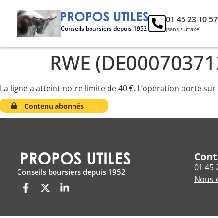
01 45 23 10 57
Conseils boursiers depuis 1952
(sans surtaxe)
RWE (DE00070371
La ligne a atteint notre limite de 40 €. L’opération porte su
Contenu abonnés
Cont
01 45 
Conseils boursiers depuis 1952
Nous c