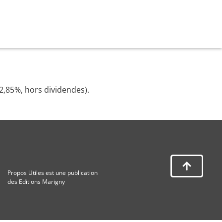
42,85%, hors dividendes).
Propos Utiles est une publication
des Editions Marigny