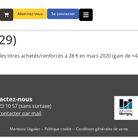
Abonnez-vous
Se connecter
29)
r les titres achetés/renforcés à 28 € en mars 2020 (gain de +
actez-nous
23 10 57 (sans surtaxe)
ontacter par mail
Mentions Légales
Politique cookie
Conditions générales de vente