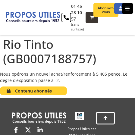
01 45
Abonnez-
vous
23 10
57
Conseils boursiers depuis 1952
(sans
surtaxe)
Rio Tinto
(GB0007188757)
Nous opérons un nouvel achat/renforcement à 5 405 pence. Le
degré d’exposition passe à -2.
Contenu abonnés
Conseils boursiers depuis 1952
Propos Utiles est
une publication