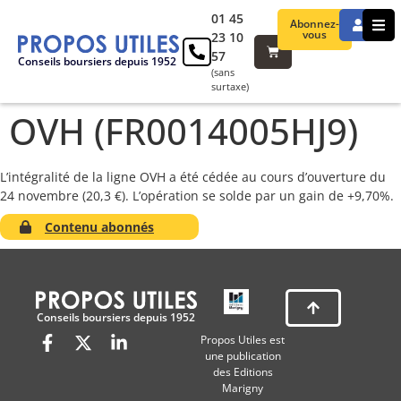
01 45
Abonnez-
vous
23 10
57
Conseils boursiers depuis 1952
(sans
surtaxe)
OVH (FR0014005HJ9)
L’intégralité de la ligne OVH a été cédée au cours d’ouverture du
24 novembre (20,3 €). L’opération se solde par un gain de +9,70%.
Contenu abonnés
Conseils boursiers depuis 1952
Propos Utiles est
une publication
des Editions
Marigny