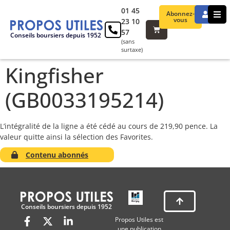
01 45
Abonnez-
vous
23 10
57
Conseils boursiers depuis 1952
(sans
surtaxe)
Kingfisher
(GB0033195214)
L’intégralité de la ligne a été cédé au cours de 219,90 pence. La
valeur quitte ainsi la sélection des Favorites.
Contenu abonnés
Conseils boursiers depuis 1952
Propos Utiles est
une publication