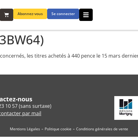
Abonnez-vous
Se connecter
T3BW64)
ncernés, les titres achetés à 440 pence le 15 mars dernier
actez-nous
23 10 57 (sans surtaxe)
ontacter par mail
Mentions Légales
Politique cookie
Conditions générales de vente