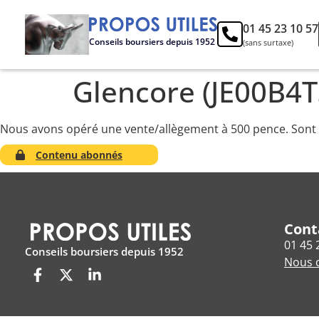
01 45 23 10 57
Conseils boursiers depuis 1952
(sans surtaxe)
Glencore (JE00B4
Nous avons opéré une vente/allègement à 500 pence. Sont co
Contenu abonnés
Cont
01 45 
Conseils boursiers depuis 1952
Nous c