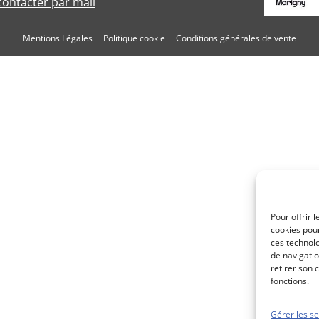
ontacter par mail
Mentions Légales
Politique cookie
Conditions générales de vente
Pour offrir 
cookies pour
ces technol
de navigatio
retirer son 
fonctions.
Gérer les se