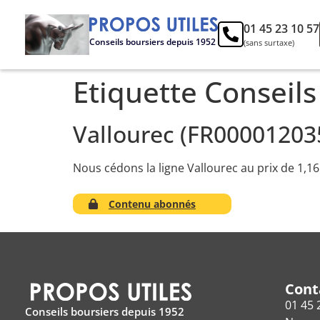
01 45 23 10 57
Conseils boursiers depuis 1952
(sans surtaxe)
Etiquette Conseils
Vallourec (FR00001203
Nous cédons la ligne Vallourec au prix de 1,1
Contenu abonnés
Cont
01 45 
Conseils boursiers depuis 1952