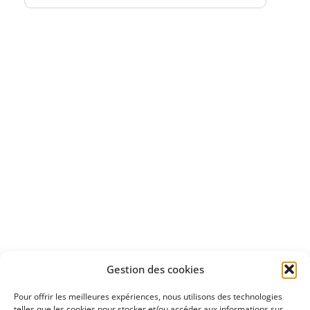
Bénéficiez
d'un essai gratuit
Apprenez
à investir en Bourse
Découvrez
Gestion des cookies
notre méthode d'investissement
Pour offrir les meilleures expériences, nous utilisons des technologies
telles que les cookies pour stocker et/ou accéder aux informations sur