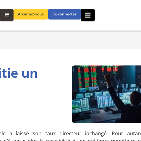
Abonnez-vous
Se connecter
itie un
le a laissé son taux directeur inchangé. Pour auta