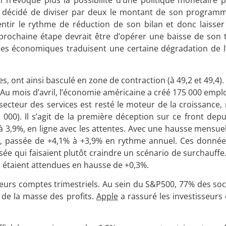
n n’évoque plus la possibilité d’une politique monétaire pl
elle a décidé de diviser par deux le montant de son progra
lentir le rythme de réduction de son bilan et donc laisse
 prochaine étape devrait être d’opérer une baisse de son t
 économiques traduisent une certaine dégradation de l’a
s, ont ainsi basculé en zone de contraction (à 49,2 et 49,4).
. Au mois d’avril, l’économie américaine a créé 175 000 emplo
ecteur des services est resté le moteur de la croissance,
00). Il s’agit de la première déception sur ce front depu
à 3,9%, en ligne avec les attentes. Avec une hausse mensuel
le, passée de +4,1% à +3,9% en rythme annuel. Ces donnée
sée qui faisaient plutôt craindre un scénario de surchauff
es étaient attendues en hausse de +0,3%.
é leurs comptes trimestriels. Au sein du S&P500, 77% des so
 de la masse des profits.
Apple
a rassuré les investisseurs