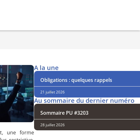
A la une
Obligations : quelques rappels
21 juillet 2026
Au sommaire du dernier numéro
Sommaire PU #3203
28 juillet 2026
nt, une forme