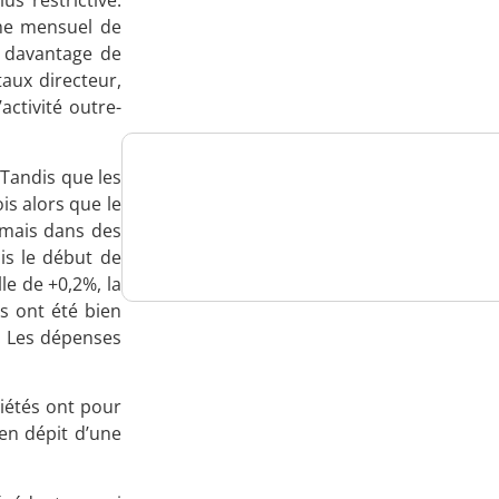
us restrictive.
mme mensuel de
Analysez
r davantage de
nos performances
aux directeur,
ctivité outre-
 Tandis que les
Consultez
is alors que le
 mais dans des
un numéro explicatif
is le début de
le de +0,2%, la
s ont été bien
e. Les dépenses
Bénéficiez
d'un essai gratuit
ciétés ont pour
 en dépit d’une