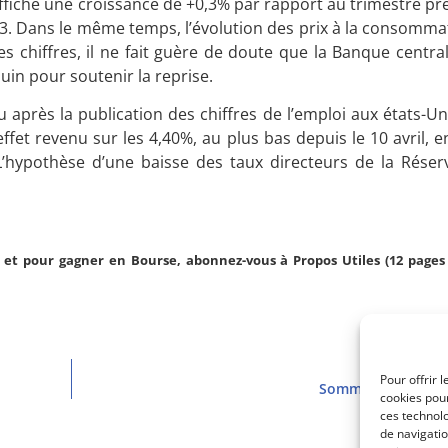
 affiché une croissance de +0,3% par rapport au trimestre pr
023. Dans le même temps, l’évolution des prix à la consomma
es chiffres, il ne fait guère de doute que la Banque centr
uin pour soutenir la reprise.
après la publication des chiffres de l’emploi aux états-Un
effet revenu sur les 4,40%, au plus bas depuis le 10 avril, 
L’hypothèse d’une baisse des taux directeurs de la Réser
et pour gagner en Bourse, abonnez-vous à Propos Utiles (12 pages 
Pour offrir 
Sommaire PU 3095 
cookies pour
ces technol
de navigatio