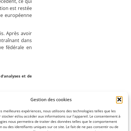
écédent, ce qui
tion est restée
Apprenez
ale européenne
à investir en Bourse
is. Après avoir
entraînant dans
ve fédérale en
Découvrez
notre méthode d'investissement
d’analyses et de
Gestion des cookies
SUIVANT
les meilleures expériences, nous utilisons des technologies telles que les
(7/5/2024)
 stocker et/ou accéder aux informations sur l'appareil. Le consentement à
ogies nous permettra de traiter des données telles que le comportement
n ou des identifiants uniques sur ce site. Le fait de ne pas consentir ou de