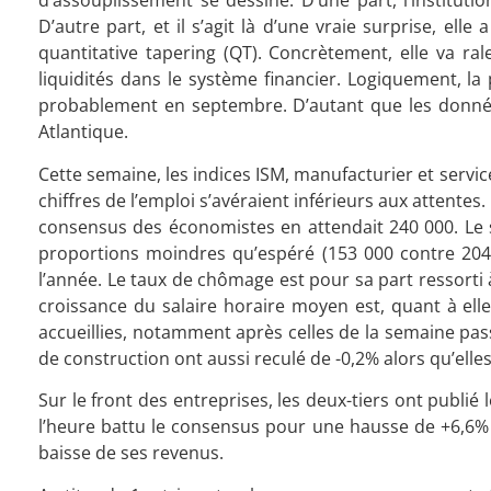
d’assouplissement se dessine. D’une part, l’institutio
D’autre part, et il s’agit là d’une vraie surprise, 
quantitative tapering (QT). Concrètement, elle va ra
liquidités dans le système financier. Logiquement, la
probablement en septembre. D’autant que les données
Atlantique.
Cette semaine, les indices ISM, manufacturier et service
chiffres de l’emploi s’avéraient inférieurs aux attentes
consensus des économistes en attendait 240 000. Le s
proportions moindres qu’espéré (153 000 contre 204 0
l’année. Le taux de chômage est pour sa part ressorti 
croissance du salaire horaire moyen est, quant à el
accueillies, notamment après celles de la semaine pas
de construction ont aussi reculé de -0,2% alors qu’ell
Sur le front des entreprises, les deux-tiers ont publi
l’heure battu le consensus pour une hausse de +6,6%
baisse de ses revenus.