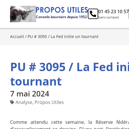
01 45 23 10 57
Conseils boursiers depuis 1952
(sans surtaxe)
Accueil
/
PU # 3095 / La Fed initie un tournant
PU # 3095 / La Fed in
tournant
7 mai 2024
Analyse
,
Propos Utiles
Comme attendu cette semaine, la Réserve fédéra