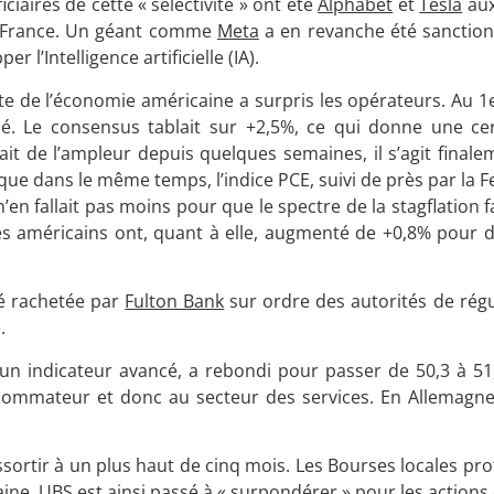
ciaires de cette « sélectivité » ont été
Alphabet
et
Tesla
aux
France. Un géant comme
Meta
a en revanche été sanctio
 l’Intelligence artificielle (IA).
 de l’économie américaine a surpris les opérateurs. Au 1er
é. Le consensus tablait sur +2,5%, ce qui donne une ce
it de l’ampleur depuis quelques semaines, il s’agit finale
e dans le même temps, l’indice PCE, suivi de près par la Fe
n’en fallait pas moins pour que le spectre de la stagflation 
s américains ont, quant à elle, augmenté de +0,8% pour 
té rachetée par
Fulton Bank
sur ordre des autorités de régu
.
n indicateur avancé, a rebondi pour passer de 50,3 à 51,
consommateur et donc au secteur des services. En Allemagne
sortir à un plus haut de cinq mois. Les Bourses locales prof
aine, UBS est ainsi passé à « surpondérer » pour les actions