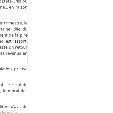
 Etats-Unis ou
Analysez
nné… en raison
nos performances
 trimestre, le
rtaine idée du
ment de la pire
d, est ressorti
Consultez
fasse un retour
des revenus en
un numéro explicatif
lation, preuve
Bénéficiez
4. Le recul de
, le moral des
d'un essai gratuit
itent d’avis de
 chinoises.