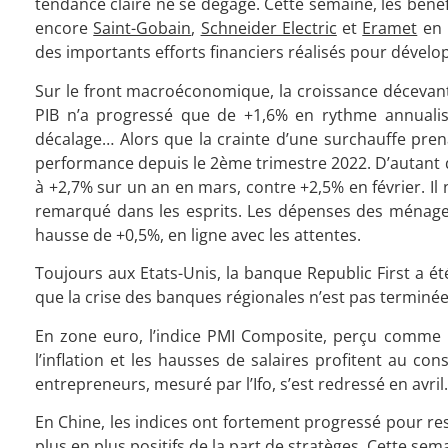
tendance claire ne se dégage. Cette semaine, les bénéfi
encore
Saint-Gobain
,
Schneider Electric
et
Eramet
en 
des importants efforts financiers réalisés pour développer
Sur le front macroéconomique, la croissance décevante
PIB n’a progressé que de +1,6% en rythme annualis
décalage… Alors que la crainte d’une surchauffe prena
performance depuis le 2ème trimestre 2022. D’autant qu
à +2,7% sur un an en mars, contre +2,5% en février. Il 
remarqué dans les esprits. Les dépenses des ménage
hausse de +0,5%, en ligne avec les attentes.
Toujours aux Etats-Unis, la banque Republic First a é
que la crise des banques régionales n’est pas terminée
En zone euro, l’indice PMI Composite, perçu comme u
l’inflation et les hausses de salaires profitent au 
entrepreneurs, mesuré par l’Ifo, s’est redressé en avril.
En Chine, les indices ont fortement progressé pour res
plus en plus positifs de la part de stratèges. Cette sem