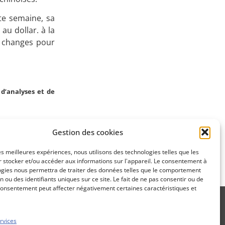
Apprenez
te semaine, sa
au dollar. à la
à investir en Bourse
s changes pour
Découvrez
d’analyses et de
notre méthode d'investissement
Gestion des cookies
SUIVANT
les meilleures expériences, nous utilisons des technologies telles que les
reportée ?
 stocker et/ou accéder aux informations sur l'appareil. Le consentement à
ogies nous permettra de traiter des données telles que le comportement
n ou des identifiants uniques sur ce site. Le fait de ne pas consentir ou de
consentement peut affecter négativement certaines caractéristiques et
rvices