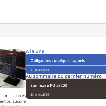
A la une
Obligations : quelques rappels
21 juillet 2026
Au sommaire du dernier numéro
Sommaire PU #3203
28 juillet 2026
sur les titres
ement où aucune