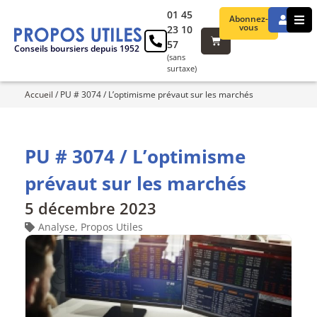
01 45
Abonnez-
vous
23 10
57
Conseils boursiers depuis 1952
(sans
surtaxe)
Accueil
/
PU # 3074 / L’optimisme prévaut sur les marchés
PU # 3074 / L’optimisme
prévaut sur les marchés
5 décembre 2023
Analyse
,
Propos Utiles