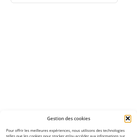
Bénéficiez
d'un essai gratuit
Apprenez
à investir en Bourse
Découvrez
Gestion des cookies
notre méthode d'investissement
Pour offrir les meilleures expériences, nous utilisons des technologies
telles que les cookies pour stocker et/ou accéder aux informations sur