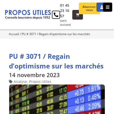
01 45
Abonnez-
vous
23 10
57
Conseils boursiers depuis 1952
(sans
surtaxe)
Accueil
/
PU # 3071 / Regain d’optimisme sur les marchés
PU # 3071 / Regain
d’optimisme sur les marchés
14 novembre 2023
Analyse
,
Propos Utiles