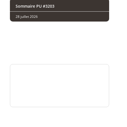
Sommaire PU #3203
28 juillet 2026
Analysez
nos performances
Consultez
un numéro explicatif
Bénéficiez