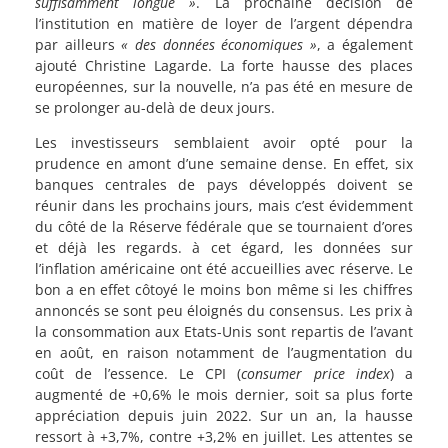
suffisamment longue »
. La prochaine décision de
l’institution en matière de loyer de l’argent dépendra
par ailleurs
« des données économiques »
, a également
ajouté Christine Lagarde. La forte hausse des places
européennes, sur la nouvelle, n’a pas été en mesure de
se prolonger au-delà de deux jours.
Les investisseurs semblaient avoir opté pour la
prudence en amont d’une semaine dense. En effet, six
banques centrales de pays développés doivent se
réunir dans les prochains jours, mais c’est évidemment
du côté de la Réserve fédérale que se tournaient d’ores
et déjà les regards. à cet égard, les données sur
l’inflation américaine ont été accueillies avec réserve. Le
bon a en effet côtoyé le moins bon même si les chiffres
annoncés se sont peu éloignés du consensus. Les prix à
la consommation aux Etats-Unis sont repartis de l’avant
en août, en raison notamment de l’augmentation du
coût de l’essence. Le CPI (
consumer price index
) a
augmenté de +0,6% le mois dernier, soit sa plus forte
appréciation depuis juin 2022. Sur un an, la hausse
ressort à +3,7%, contre +3,2% en juillet. Les attentes se