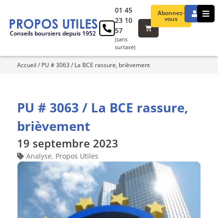
01 45
Abonnez-
vous
23 10
57
Conseils boursiers depuis 1952
(sans
surtaxe)
Accueil
/
PU # 3063 / La BCE rassure, brièvement
PU # 3063 / La BCE rassure,
brièvement
19 septembre 2023
Analyse
,
Propos Utiles