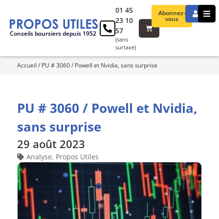
01 45
Abonnez-
vous
23 10
57
Conseils boursiers depuis 1952
(sans
surtaxe)
Accueil
/
PU # 3060 / Powell et Nvidia, sans surprise
PU # 3060 / Powell et Nvidia,
sans surprise
29 août 2023
Analyse
,
Propos Utiles