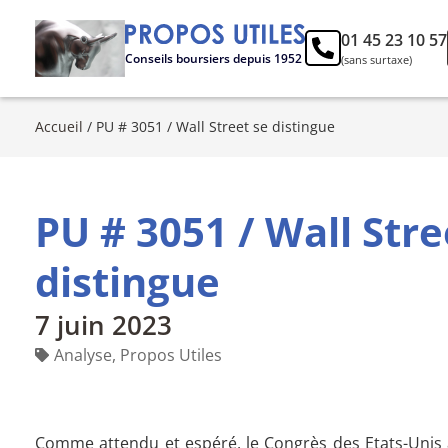
01 45 23 10 57
Conseils boursiers depuis 1952
(sans surtaxe)
Accueil
/
PU # 3051 / Wall Street se distingue
PU # 3051 / Wall Stre
distingue
7 juin 2023
Analyse
,
Propos Utiles
Comme attendu et espéré, le Congrès des Etats-Unis 