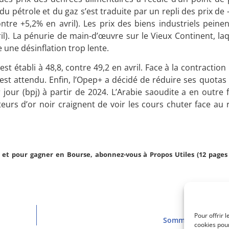
du pétrole et du gaz s’est traduite par un repli des prix de 
contre +5,2% en avril). Les prix des biens industriels pein
ril). La pénurie de main-d’œuvre sur le Vieux Continent, la
e une désinflation trop lente.
st établi à 48,8, contre 49,2 en avril. Face à la contraction
 est attendu. Enfin, l’Opep+ a décidé de réduire ses quota
 jour (bpj) à partir de 2024. L’Arabie saoudite a en outre f
teurs d’or noir craignent de voir les cours chuter face au
et pour gagner en Bourse, abonnez-vous à Propos Utiles (12 pages 
Pour offrir 
Sommaire PU 3051 
cookies pour