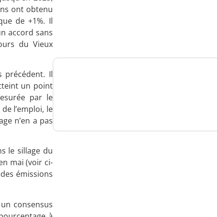
ains ont obtenu
Analysez
que de +1%. Il
nos performances
 un accord sans
bours du Vieux
 précédent. Il
Consultez
teint un point
esurée par le
un numéro explicatif
de l’emploi, le
age n’en a pas
s le sillage du
Bénéficiez
n mai (voir ci-
 des émissions
d'un essai gratuit
ur un consensus
 pourcentage à