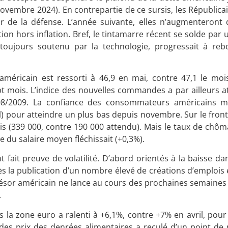
novembre 2024). En contrepartie de ce sursis, les Républic
 de la défense. L’année suivante, elles n’augmenteront 
ution hors inflation. Bref, le tintamarre récent se solde par
 toujours soutenu par la technologie, progressait à re
méricain est ressorti à 46,9 en mai, contre 47,1 le mois
t mois. L’indice des nouvelles commandes a par ailleurs at
2008/2009. La confiance des consommateurs américains m
l) pour atteindre un plus bas depuis novembre. Sur le front 
s (339 000, contre 190 000 attendu). Mais le taux de chôm
 du salaire moyen fléchissait (+0,3%).
t fait preuve de volatilité. D’abord orientés à la baisse dan
ès la publication d’un nombre élevé de créations d’emplois e
Trésor américain ne lance au cours des prochaines semaines
.
ns la zone euro a ralenti à +6,1%, contre +7% en avril, po
 des prix des denrées alimentaires a reculé d’un point de