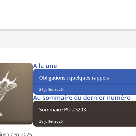
A la une
Obligations : quelques rappels
21 juillet 2026
Au sommaire du dernier numéro
Sommaire PU #3203
28 juillet 2026
jusqu’en 2025,