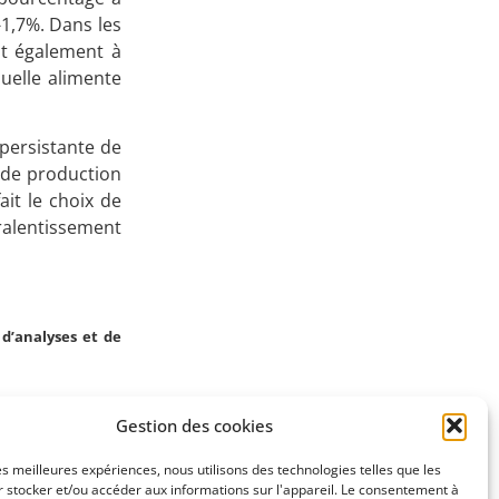
-1,7%. Dans les
Apprenez
ent également à
à investir en Bourse
quelle alimente
 persistante de
s de production
Découvrez
ait le choix de
 ralentissement
notre méthode d'investissement
d’analyses et de
Gestion des cookies
SUIVANT
les meilleures expériences, nous utilisons des technologies telles que les
(7/6/2023)
 stocker et/ou accéder aux informations sur l'appareil. Le consentement à