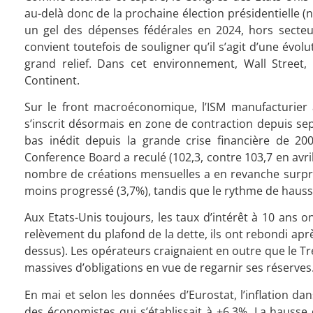
au-delà donc de la prochaine élection présidentielle (
un gel des dépenses fédérales en 2024, hors secteur
convient toutefois de souligner qu’il s’agit d’une évol
grand relief. Dans cet environnement, Wall Street,
Continent.
Sur le front macroéconomique, l’ISM manufacturier a
s’inscrit désormais en zone de contraction depuis sep
bas inédit depuis la grande crise financière de 
Conference Board a reculé (102,3, contre 103,7 en avri
nombre de créations mensuelles a en revanche surpri
moins progressé (3,7%), tandis que le rythme de hausse
Aux Etats-Unis toujours, les taux d’intérêt à 10 ans on
relèvement du plafond de la dette, ils ont rebondi apr
dessus). Les opérateurs craignaient en outre que le 
massives d’obligations en vue de regarnir ses réserves
En mai et selon les données d’Eurostat, l’inflation da
des économistes qui s’établissait à +6,3%. La hausse