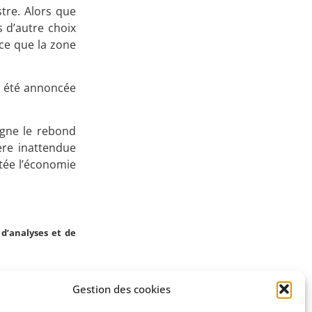
stre. Alors que
Apprenez
 d’autre choix
ce que la zone
à investir en Bourse
 a été annoncée
Découvrez
igne le rebond
ière inattendue
notre méthode d'investissement
ntée l’économie
d’analyses et de
Gestion des cookies
SUIVANT