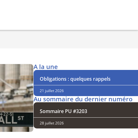
A la une
Obligations : quelques rappels
21 juillet 2026
Au sommaire du dernier numéro
Sommaire PU #3203
28 juillet 2026