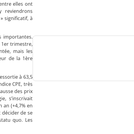
ntre elles ont
Analysez
y reviendrons
significatif, à
nos performances
s importantes.
 1er trimestre,
ntée, mais les
Consultez
eur de la 1ère
un numéro explicatif
essortie à 63,5
ndice CPE, très
hausse des prix
Bénéficiez
e, s’inscrivait
n an (+4,7% en
d'un essai gratuit
nt décider de se
statu quo. Les