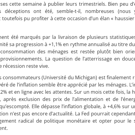
s cette semaine à publier leurs trimestriels. Bien peu d’e
s déceptions ont été, semble-t-il, nombreuses (nous 
tefois pu profiter à cette occasion d’un élan « haussier » 
ent été marqués par la livraison de plusieurs statistique
 limité sa progression à +1,1% en rythme annualisé au titre du
a consommation des ménages est restée plutôt bien orie
approvisionnements. La question de l’atterrissage en douc
 récession reste vive.
des consommateurs (Université du Michigan) est finalement r
éré de l’inflation semble être apprécié par les ménages. L’i
,2% et en ligne avec les attentes. Sur un mois cette fois, la 
e, après exclusion des prix de l’alimentation et de l’énergi
’escompté. Elle dépasse l’inflation globale, à +4,6% sur u
flation n’est pas encore d’actualité. La Fed pourrait cependa
gement radical de politique monétaire et opter pour le 
ent.