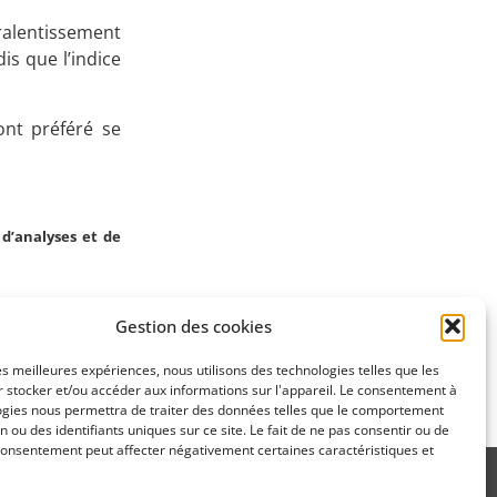
Apprenez
ralentissement
is que l’indice
à investir en Bourse
ont préféré se
Découvrez
d’analyses et de
notre méthode d'investissement
Gestion des cookies
SUIVANT
les meilleures expériences, nous utilisons des technologies telles que les
21/2/2023)
 stocker et/ou accéder aux informations sur l'appareil. Le consentement à
ogies nous permettra de traiter des données telles que le comportement
n ou des identifiants uniques sur ce site. Le fait de ne pas consentir ou de
consentement peut affecter négativement certaines caractéristiques et