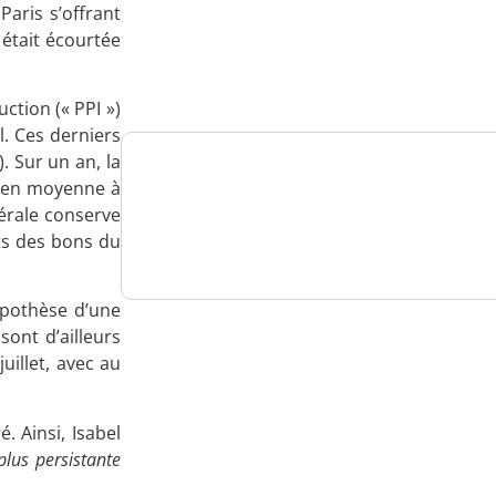
aris s’offrant
Analysez
était écourtée
nos performances
uction (« PPI »)
. Ces derniers
. Sur un an, la
t en moyenne à
Consultez
dérale conserve
un numéro explicatif
ts des bons du
ypothèse d’une
sont d’ailleurs
Bénéficiez
uillet, avec au
d'un essai gratuit
. Ainsi, Isabel
 plus persistante