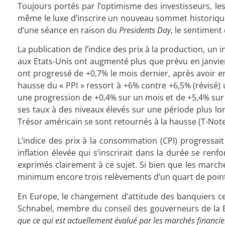
Toujours portés par l’optimisme des investisseurs, le
même le luxe d’inscrire un nouveau sommet historique 
d’une séance en raison du
Presidents Day
, le sentiment
La publication de l’indice des prix à la production, un in
aux Etats-Unis ont augmenté plus que prévu en janvier
ont progressé de +0,7% le mois dernier, après avoir en
hausse du « PPI » ressort à +6% contre +6,5% (révisé)
une progression de +0,4% sur un mois et de +5,4% sur u
ses taux à des niveaux élevés sur une période plus lo
Trésor américain se sont retournés à la hausse (T-Note
L’indice des prix à la consommation (CPI) progressa
inflation élevée qui s’inscrirait dans la durée se ren
exprimés clairement à ce sujet. Si bien que les marché
minimum encore trois relèvements d’un quart de point
En Europe, le changement d’attitude des banquiers cent
Schnabel, membre du conseil des gouverneurs de la BC
que ce qui est actuellement évalué par les marchés financie