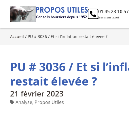
01 45 23 10 57
Conseils boursiers depuis 1952
(sans surtaxe)
Accueil
/
PU # 3036 / Et si l’inflation restait élevée ?
PU # 3036 / Et si l’inf
restait élevée ?
21 février 2023
Analyse
,
Propos Utiles