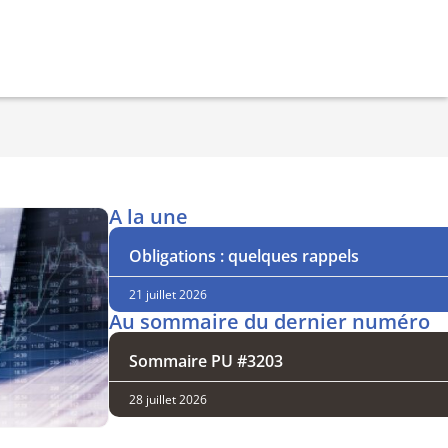
A la une
Obligations : quelques rappels
21 juillet 2026
Au sommaire du dernier numéro
Sommaire PU #3203
28 juillet 2026