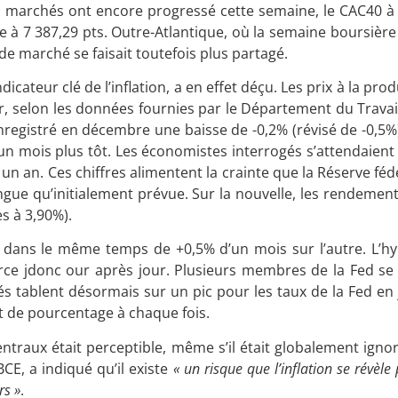
s marchés ont encore progressé cette semaine, le CAC40 à P
à 7 387,29 pts. Outre-Atlantique, où la semaine boursière 
 de marché se faisait toutefois plus partagé.
dicateur clé de l’inflation, a en effet déçu. Les prix à la prod
, selon les données fournies par le Département du Travail
registré en décembre une baisse de -0,2% (révisé de -0,5%)
 un mois plus tôt. Les économistes interrogés s’attendaien
n an. Ces chiffres alimentent la crainte que la Réserve fé
ngue qu’initialement prévue. Sur la nouvelle, les rendemen
s à 3,90%).
it dans le même temps de +0,5% d’un mois sur l’autre. L’h
force jdonc our après jour. Plusieurs membres de la Fed se 
s tablent désormais sur un pic pour les taux de la Fed en j
 de pourcentage à chaque fois.
raux était perceptible, même s’il était globalement ignoré
E, a indiqué qu’il existe
« un risque que l’inflation se révèle
rs »
.