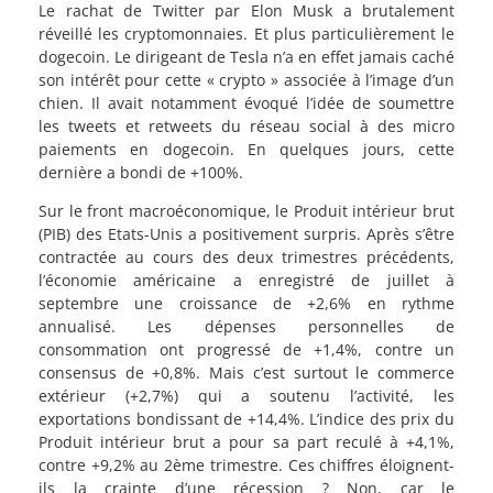
Le rachat de Twitter par Elon Musk a brutalement
réveillé les cryptomonnaies. Et plus particulièrement le
dogecoin. Le dirigeant de Tesla n’a en effet jamais caché
son intérêt pour cette « crypto » associée à l’image d’un
chien. Il avait notamment évoqué l’idée de soumettre
les tweets et retweets du réseau social à des micro
paiements en dogecoin. En quelques jours, cette
dernière a bondi de +100%.
Sur le front macroéconomique, le Produit intérieur brut
(PIB) des Etats-Unis a positivement surpris. Après s’être
contractée au cours des deux trimestres précédents,
l’économie américaine a enregistré de juillet à
septembre une croissance de +2,6% en rythme
annualisé. Les dépenses personnelles de
consommation ont progressé de +1,4%, contre un
consensus de +0,8%. Mais c’est surtout le commerce
extérieur (+2,7%) qui a soutenu l’activité, les
exportations bondissant de +14,4%. L’indice des prix du
Produit intérieur brut a pour sa part reculé à +4,1%,
contre +9,2% au 2ème trimestre. Ces chiffres éloignent-
ils la crainte d’une récession ? Non, car le