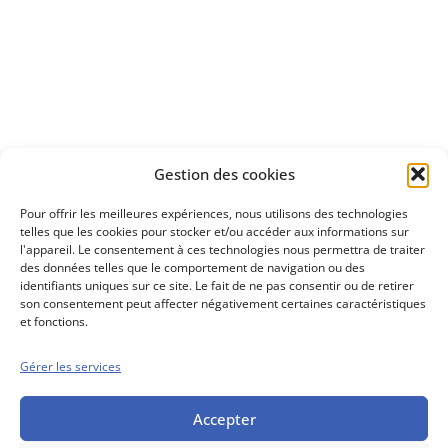
Apprenez
à investir en Bourse
Découvrez
Gestion des cookies
notre méthode d'investissement
Pour offrir les meilleures expériences, nous utilisons des technologies
telles que les cookies pour stocker et/ou accéder aux informations sur
l'appareil. Le consentement à ces technologies nous permettra de traiter
des données telles que le comportement de navigation ou des
identifiants uniques sur ce site. Le fait de ne pas consentir ou de retirer
son consentement peut affecter négativement certaines caractéristiques
et fonctions.
Gérer les services
Conseils boursiers depuis 1952
Propos Utiles est
une publication
Accepter
des Editions