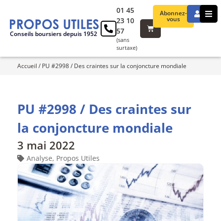
01 45
Abonnez-
vous
23 10
57
Conseils boursiers depuis 1952
(sans
surtaxe)
Accueil
/
PU #2998 / Des craintes sur la conjoncture mondiale
PU #2998 / Des craintes sur
la conjoncture mondiale
3 mai 2022
Analyse
,
Propos Utiles