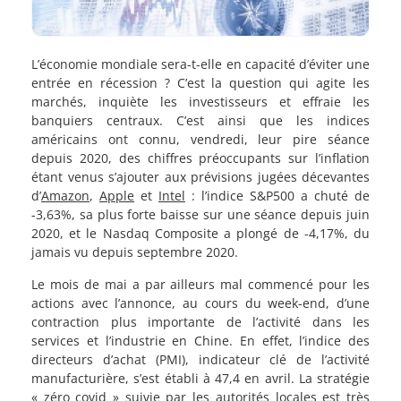
L’économie mondiale sera-t-elle en capacité d’éviter une
entrée en récession ? C’est la question qui agite les
marchés, inquiète les investisseurs et effraie les
banquiers centraux. C’est ainsi que les indices
américains ont connu, vendredi, leur pire séance
depuis 2020, des chiffres préoccupants sur l’inflation
étant venus s’ajouter aux prévisions jugées décevantes
d’
Amazon
,
Apple
et
Intel
: l’indice S&P500 a chuté de
-3,63%, sa plus forte baisse sur une séance depuis juin
2020, et le Nasdaq Composite a plongé de -4,17%, du
jamais vu depuis septembre 2020.
Le mois de mai a par ailleurs mal commencé pour les
actions avec l’annonce, au cours du week-end, d’une
contraction plus importante de l’activité dans les
services et l’industrie en Chine. En effet, l’indice des
directeurs d’achat (PMI), indicateur clé de l’activité
manufacturière, s’est établi à 47,4 en avril. La stratégie
« zéro covid » suivie par les autorités locales est très