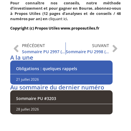
Pour connaître nos conseils, notre méthode
d’investissement et pour gagner en Bourse, abonnez-vous
à Propos Utiles (12 pages d’analyses et de conseils / 48
numéros par an) en
cliquant ici
.
Copyright (c) Propos Utiles www.proposutiles.fr
PRÉCÉDENT
SUIVANT
Sommaire PU 2997 (27/4/2022)
Sommaire PU 2998 (3/5/2022)
A la une
Obligations : quelques rappels
21 juillet 2026
Au sommaire du dernier numéro
Sommaire PU #3203
28 juillet 2026