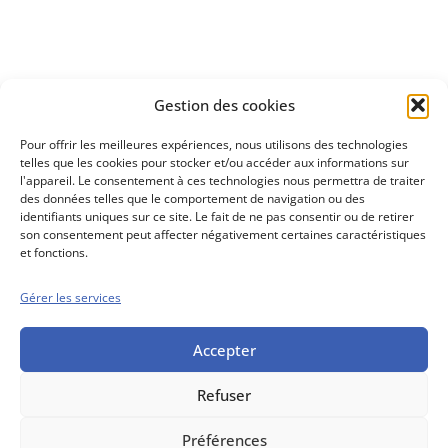
Découvrez
Gestion des cookies
notre méthode d'investissement
Pour offrir les meilleures expériences, nous utilisons des technologies
telles que les cookies pour stocker et/ou accéder aux informations sur
l'appareil. Le consentement à ces technologies nous permettra de traiter
des données telles que le comportement de navigation ou des
identifiants uniques sur ce site. Le fait de ne pas consentir ou de retirer
son consentement peut affecter négativement certaines caractéristiques
et fonctions.
Gérer les services
Conseils boursiers depuis 1952
Propos Utiles est
une publication
Accepter
des Editions
Marigny
Refuser
Mentions Légales
Politique cookie
Conditions générales de vente
Préférences