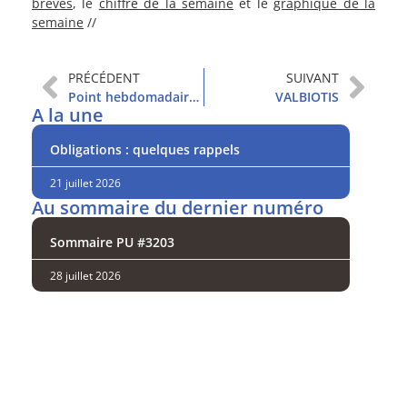
brèves
, le
chiffre de la semaine
et le
graphique de la
semaine
//
PRÉCÉDENT
SUIVANT
Point hebdomadaire et sommaire
VALBIOTIS
A la une
Obligations : quelques rappels
21 juillet 2026
Au sommaire du dernier numéro
Sommaire PU #3203
28 juillet 2026
Analysez
nos performances