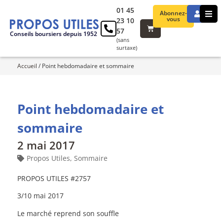
01 45
Abonnez-
vous
23 10
57
Conseils boursiers depuis 1952
(sans
surtaxe)
Accueil
/
Point hebdomadaire et sommaire
Point hebdomadaire et
sommaire
2 mai 2017
Propos Utiles
,
Sommaire
PROPOS UTILES #2757
3/10 mai 2017
Le marché reprend son souffle