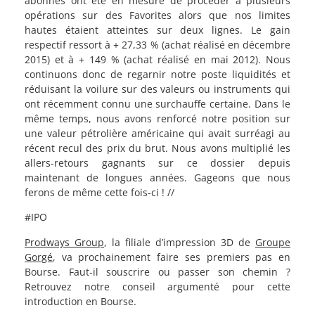
abonnés ont été en mesure de procéder à plusieurs
opérations sur des Favorites alors que nos limites
hautes étaient atteintes sur deux lignes. Le gain
respectif ressort à + 27,33 % (achat réalisé en décembre
2015) et à + 149 % (achat réalisé en mai 2012). Nous
continuons donc de regarnir notre poste liquidités et
réduisant la voilure sur des valeurs ou instruments qui
ont récemment connu une surchauffe
certaine
. Dans le
même temps, nous avons renforcé notre position sur
une valeur pétrolière américaine qui avait surréagi au
récent recul des prix du brut. Nous avons multiplié les
allers-retours gagnants sur ce dossier depuis
maintenant de longues années. Gageons que nous
ferons de même cette fois-ci ! //
#IPO
Prodways Group
, la filiale d’impression 3D de
Groupe
Gorgé
, va prochainement faire ses premiers pas en
Bourse. Faut-il souscrire ou passer son chemin ?
Retrouvez notre conseil argumenté pour cette
introduction en Bourse.