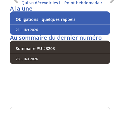
Qui va décevoir les investisseurs ?
Point hebdomadaire et sommaire
A la une
Obligations : quelques rappels
21 juillet 2026
Au sommaire du dernier numéro
Sommaire PU #3203
28 juillet 2026
Analysez
nos performances
Consultez