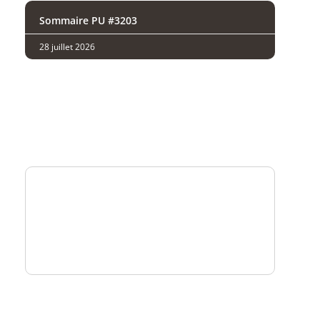
Sommaire PU #3203
28 juillet 2026
Analysez
nos performances
Consultez
un numéro explicatif