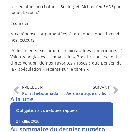
La semaine prochaine :
Boeing
et
Airbus
(ex-EADS) au
banc d’essai //
#courrier
Nos réponses argumentées à quelques questions de
nos lecteurs
Prélèvements sociaux et moins-values antérieures /
Valeurs anglaises : l’impact du « Brexit » sur les limites
d’intervention de nos Favorites /
Ipsos
: que penser de
la « spéculation » récente sur le titre ? //
PRÉCÉDENT
SUIVANT
Point hebdomadaire et sommaire
Aéronautique civile, état des lieux
A la une
Obligations : quelques rappels
21 juillet 2026
Au sommaire du dernier numéro