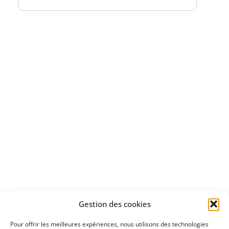
Bénéficiez
d'un essai gratuit
Apprenez
à investir en Bourse
Découvrez
Gestion des cookies
notre méthode d'investissement
Pour offrir les meilleures expériences, nous utilisons des technologies