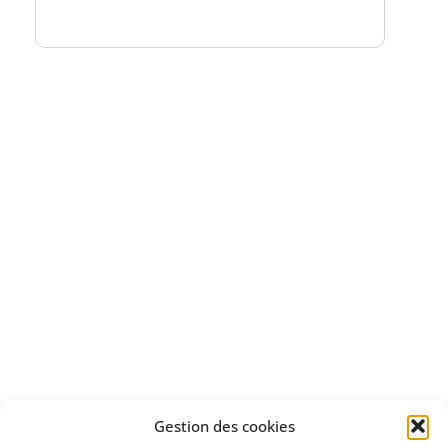
Bénéficiez
d'un essai gratuit
Apprenez
à investir en Bourse
Découvrez
Gestion des cookies
notre méthode d'investissement