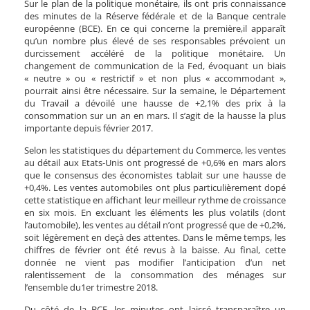
Sur le plan de la politique monétaire, ils ont pris connaissance
des minutes de la Réserve fédérale et de la Banque centrale
européenne (BCE). En ce qui concerne la première,il apparaît
qu’un nombre plus élevé de ses responsables prévoient un
durcissement accéléré de la politique monétaire. Un
changement de communication de la Fed, évoquant un biais
« neutre » ou « restrictif » et non plus « accommodant »,
pourrait ainsi être nécessaire. Sur la semaine, le Département
du Travail a dévoilé une hausse de +2,1% des prix à la
consommation sur un an en mars. Il s’agit de la hausse la plus
importante depuis février 2017.
Selon les statistiques du département du Commerce, les ventes
au détail aux Etats-Unis ont progressé de +0,6% en mars alors
que le consensus des économistes tablait sur une hausse de
+0,4%. Les ventes automobiles ont plus particulièrement dopé
cette statistique en affichant leur meilleur rythme de croissance
en six mois. En excluant les éléments les plus volatils (dont
l’automobile), les ventes au détail n’ont progressé que de +0,2%,
soit légèrement en deçà des attentes. Dans le même temps, les
chiffres de février ont été revus à la baisse. Au final, cette
donnée ne vient pas modifier l’anticipation d’un net
ralentissement de la consommation des ménages sur
l’ensemble du1er trimestre 2018.
Du côté de la BCE, les minutes ont laissé transparaître un