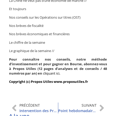
La Chine ne veut pas d’une économie de marché //
Et toujours
Nos conseils sur les Opérations sur titres (OST)
Nos brèves de fiscalité
Nos brèves économiques et financières
Le chiffre de la semaine
Le graphique de la semaine //
Pour connaître nos conseils, notre méthode
d’investissement et pour gagner en Bourse, abonnez-vous
à Propos Utiles (12 pages d’analyses et de conseils / 48
numéros par an) en
cliquant ici
.
Copyright (c) Propos Utiles www.proposutiles.fr
PRÉCÉDENT
SUIVANT
Intervention des Propos Utiles dans AfterBusiness sur BFMBusiness
Point hebdomadaire et sommaire
A la une