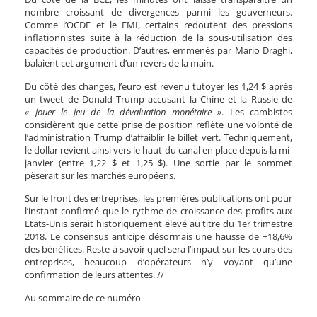
nombre croissant de divergences parmi les gouverneurs.
Comme l’OCDE et le FMI, certains redoutent des pressions
inflationnistes suite à la réduction de la sous-utilisation des
capacités de production. D’autres, emmenés par Mario Draghi,
balaient cet argument d’un revers de la main.
Du côté des changes, l’euro est revenu tutoyer les 1,24 $ après
un tweet de Donald Trump accusant la Chine et la Russie de
« jouer le jeu de la dévaluation monétaire »
. Les cambistes
considèrent que cette prise de position reflète une volonté de
l’administration Trump d’affaiblir le billet vert. Techniquement,
le dollar revient ainsi vers le haut du canal en place depuis la mi-
janvier (entre 1,22 $ et 1,25 $). Une sortie par le sommet
pèserait sur les marchés européens.
Sur le front des entreprises, les premières publications ont pour
l’instant confirmé que le rythme de croissance des profits aux
Etats-Unis serait historiquement élevé au titre du 1er trimestre
2018. Le consensus anticipe désormais une hausse de +18,6%
des bénéfices. Reste à savoir quel sera l’impact sur les cours des
entreprises, beaucoup d’opérateurs n’y voyant qu’une
confirmation de leurs attentes. //
Au sommaire de ce numéro