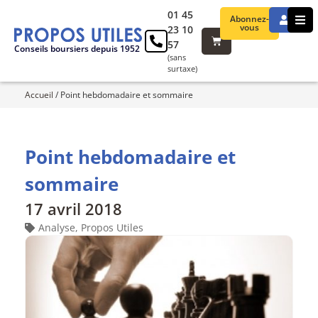
01 45
Abonnez-
vous
23 10
57
Conseils boursiers depuis 1952
(sans
surtaxe)
Accueil
/
Point hebdomadaire et sommaire
Point hebdomadaire et
sommaire
17 avril 2018
Analyse
,
Propos Utiles