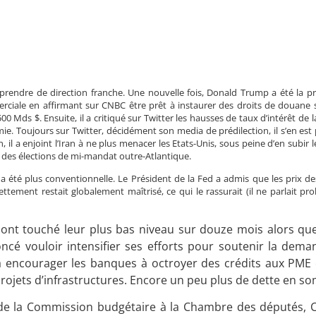
prendre de direction franche. Une nouvelle fois, Donald Trump a été la pr
merciale en affirmant sur CNBC être prêt à instaurer des droits de douane 
00 Mds $. Ensuite, il a critiqué sur Twitter les hausses de taux d’intérêt de l
omie. Toujours sur Twitter, décidément son media de prédilection, il s’en est p
, il a enjoint l’Iran à ne plus menacer les Etats-Unis, sous peine d’en subi
s des élections de mi-mandat outre-Atlantique.
 a été plus conventionnelle. Le Président de la Fed a admis que les prix de
ettement restait globalement maîtrisé, ce qui le rassurait (il ne parlait 
nc ont touché leur plus bas niveau sur douze mois alors qu
ncé vouloir intensifier ses efforts pour soutenir la deman
 encourager les banques à octroyer des crédits aux PME e
 projets d’infrastructures. Encore un peu plus de dette en 
ent de la Commission budgétaire à la Chambre des députés, 