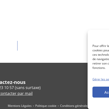
Pour offrir 
Point heb
cookies pour
ces technol
de navigatio
retirer son 
fonctions.
Gérer les se
actez-nous
23 10 57 (sans surtaxe)
Ac
ontacter par mail
Mentions Légales
Politique cookie
Conditions générales de vente