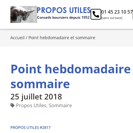
01 45 23 10 57
Conseils boursiers depuis 1952
(sans surtaxe)
Accueil
/
Point hebdomadaire et sommaire
Point hebdomadaire
sommaire
25 juillet 2018
Propos Utiles
,
Sommaire
PROPOS UTILES #2817