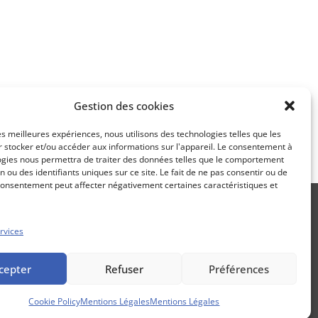
Gestion des cookies
SUIVANT
les meilleures expériences, nous utilisons des technologies telles que les
domadaire
 stocker et/ou accéder aux informations sur l'appareil. Le consentement à
ogies nous permettra de traiter des données telles que le comportement
n ou des identifiants uniques sur ce site. Le fait de ne pas consentir ou de
consentement peut affecter négativement certaines caractéristiques et
rvices
Propos Utiles est une publication
cepter
Refuser
Préférences
des Editions Marigny
Cookie Policy
Mentions Légales
Mentions Légales