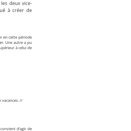
 les deux vice-
Apprenez
bué à créer de
à investir en Bourse
er en cette période
er. Une autre a pu
upérieur à celui de
Découvrez
notre méthode d'investissement
n vacances. //
 convient d’agir de