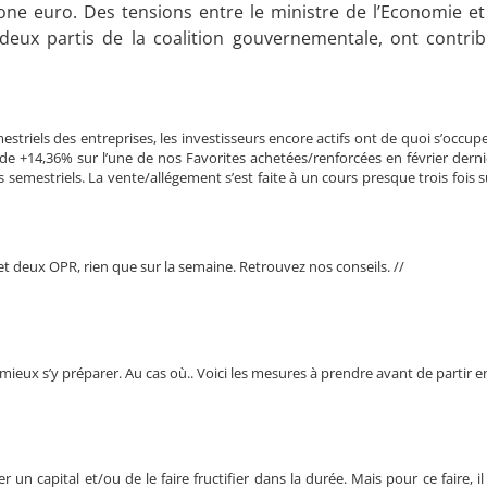
a zone euro. Des tensions entre le ministre de l’Economie et
 deux partis de la coalition gouvernementale, ont contri
striels des entreprises, les investisseurs encore actifs ont de quoi s’occup
de +14,36% sur l’une de nos Favorites achetées/renforcées en février derni
 semestriels. La vente/allégement s’est faite à un cours presque trois fois s
 et deux OPR, rien que sur la semaine. Retrouvez nos conseils. //
t mieux s’y préparer. Au cas où.. Voici les mesures à prendre avant de partir e
un capital et/ou de le faire fructifier dans la durée. Mais pour ce faire, il