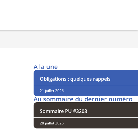
A la une
Obligations : quelques rappels
21 juillet 2026
Au sommaire du dernier numéro
Sommaire PU #3203
28 juillet 2026