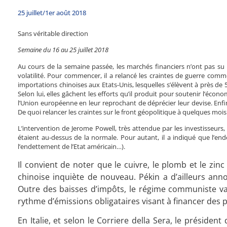
25 juillet/1er août 2018
Sans véritable direction
Semaine du 16 au 25 juillet 2018
Au cours de la semaine passée, les marchés financiers n’ont pas su 
volatilité. Pour commencer, il a relancé les craintes de guerre com
importations chinoises aux Etats-Unis, lesquelles s’élèvent à près de 5
Selon lui, elles gâchent les efforts qu’il produit pour soutenir l’écon
l’Union européenne en leur reprochant de déprécier leur devise. Enfin
De quoi relancer les craintes sur le front géopolitique à quelques moi
L’intervention de Jerome Powell, très attendue par les investisseurs,
étaient au-dessus de la normale. Pour autant, il a indiqué que l’end
l’endettement de l’Etat américain…).
Il convient de noter que le cuivre, le plomb et le zi
chinoise inquiète de nouveau. Pékin a d’ailleurs anno
Outre des baisses d’impôts, le régime communiste va
rythme d’émissions obligataires visant à financer des
En Italie, et selon le Corriere della Sera, le présid