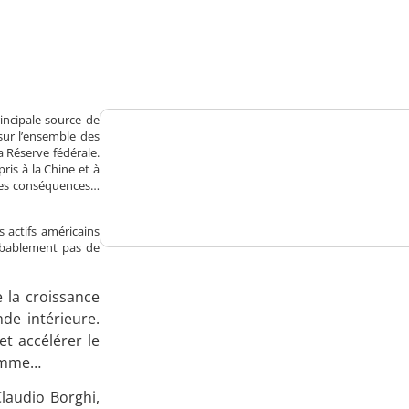
Analysez
nos performances
incipale source de
sur l’ensemble des
a Réserve fédérale.
Consultez
ris à la Chine et à
r les conséquences…
un numéro explicatif
s actifs américains
probablement pas de
e la croissance
Bénéficiez
de intérieure.
d'un essai gratuit
t accélérer le
somme…
Claudio Borghi,