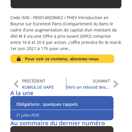
Code ISIN : FR0014003MK2 / PHEV Introduction en
Bourse sur Euronext Paris (Compartiment A) dans le
cadre d’une augmentation de capital d’un montant de
450 M € via une Offre à prix ouvert (OPO) comprise
entre 16 € et 20 € par action. L’offre prendra fin le mardi
1er juin 2021 à 17h pour une…
Pour voir ce contenu, abonnez-vous.
PRÉCÉDENT
SUIVANT
KUMULUS VAPE
Vers un rebond des actions chinoises ?
A la une
Obligations : quelques rappels
21 juillet 2026
Au sommaire du dernier numéro