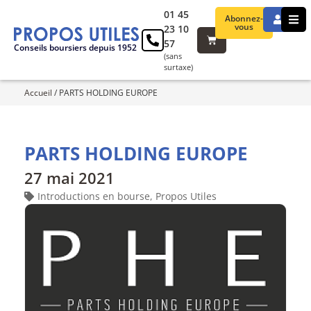
01 45
Abonnez-
vous
23 10
57
Conseils boursiers depuis 1952
(sans
surtaxe)
Accueil
/
PARTS HOLDING EUROPE
PARTS HOLDING EUROPE
27 mai 2021
Introductions en bourse
,
Propos Utiles