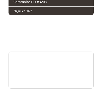
Sommaire PU #3203
28 juillet 2026
Analysez
nos performances
Consultez
un numéro explicatif
Bénéficiez