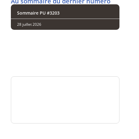
Au sommaire du dernier numéro
Sommaire PU #3203
28 juillet 2026
Analysez
nos performances
Consultez
un numéro explicatif