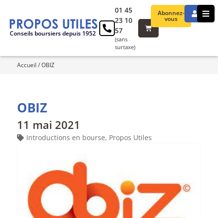
01 45
Abonnez-
vous
23 10
57
Conseils boursiers depuis 1952
(sans
surtaxe)
Accueil
/
OBIZ
OBIZ
11 mai 2021
Introductions en bourse
,
Propos Utiles