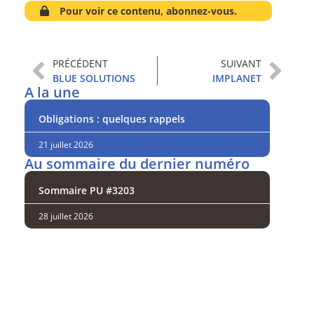
Pour voir ce contenu, abonnez-vous.
PRÉCÉDENT
SUIVANT
BLUE SOLUTIONS
IMPLANET
A la une
Obligations : quelques rappels
21 juillet 2026
Au sommaire du dernier numéro
Sommaire PU #3203
28 juillet 2026
Analysez
nos performances