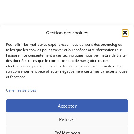
Découvrez
Gestion des cookies
notre méthode d'investissement
Pour offrir les meilleures expériences, nous utilisons des technologies
telles que les cookies pour stocker et/ou accéder aux informations sur
l'appareil. Le consentement à ces technologies nous permettra de traiter
des données telles que le comportement de navigation ou des
identifiants uniques sur ce site. Le fait de ne pas consentir ou de retirer
son consentement peut affecter négativement certaines caractéristiques
et fonctions.
Gérer les services
Conseils boursiers depuis 1952
Propos Utiles est
une publication
Accepter
des Editions
Marigny
Refuser
Mentions Légales
Politique cookie
Conditions générales de vente
Préférences