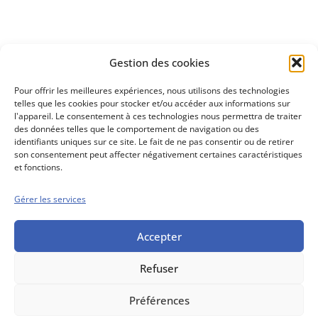
Découvrez
Gestion des cookies
notre méthode d'investissement
Pour offrir les meilleures expériences, nous utilisons des technologies
telles que les cookies pour stocker et/ou accéder aux informations sur
l'appareil. Le consentement à ces technologies nous permettra de traiter
des données telles que le comportement de navigation ou des
identifiants uniques sur ce site. Le fait de ne pas consentir ou de retirer
son consentement peut affecter négativement certaines caractéristiques
et fonctions.
Gérer les services
Conseils boursiers depuis 1952
Propos Utiles est
une publication
Accepter
des Editions
Marigny
Refuser
Mentions Légales
Politique cookie
Conditions générales de vente
Préférences