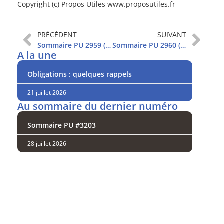
Copyright (c) Propos Utiles www.proposutiles.fr
PRÉCÉDENT
SUIVANT
Sommaire PU 2959 (7/7/2021)
Sommaire PU 2960 (13/7/2021)
A la une
Obligations : quelques rappels
21 juillet 2026
Au sommaire du dernier numéro
Sommaire PU #3203
28 juillet 2026
Analysez
nos performances