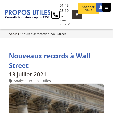
01 45
Abonnez-
vous
23 10
57
Conseils boursiers depuis 1952
(sans
surtaxe)
Accueil
/
Nouveaux records à Wall Street
Nouveaux records à Wall
Street
13 juillet 2021
Analyse
,
Propos Utiles