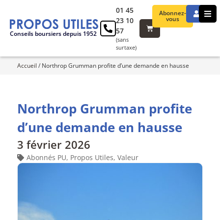
01 45
Abonnez-
vous
23 10
57
Conseils boursiers depuis 1952
(sans
surtaxe)
Accueil
/
Northrop Grumman profite d’une demande en hausse
Northrop Grumman profite
d’une demande en hausse
3 février 2026
Abonnés PU
,
Propos Utiles
,
Valeur