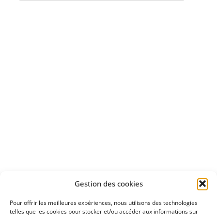
Bénéficiez
d'un essai gratuit
Apprenez
à investir en Bourse
Découvrez
Gestion des cookies
notre méthode d'investissement
Pour offrir les meilleures expériences, nous utilisons des technologies
telles que les cookies pour stocker et/ou accéder aux informations sur