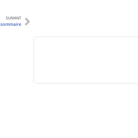
Analysez
SUIVANT
nos performances
 sommaire
Consultez
un numéro explicatif
Bénéficiez
d'un essai gratuit