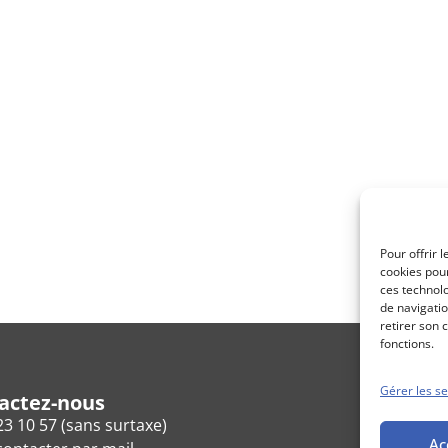
Pour offrir 
cookies pour
ces technol
de navigatio
retirer son 
fonctions.
Gérer les se
actez-nous
23 10 57 (sans surtaxe)
Ac