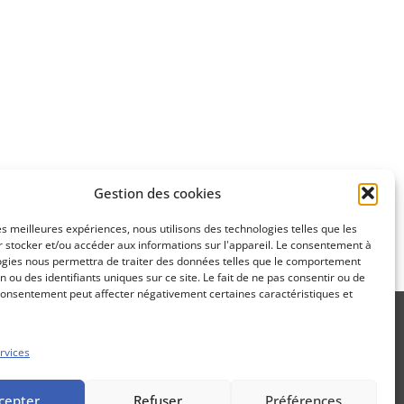
Apprenez
à investir en Bourse
Découvrez
Gestion des cookies
notre méthode d'investissement
les meilleures expériences, nous utilisons des technologies telles que les
 stocker et/ou accéder aux informations sur l'appareil. Le consentement à
ogies nous permettra de traiter des données telles que le comportement
n ou des identifiants uniques sur ce site. Le fait de ne pas consentir ou de
consentement peut affecter négativement certaines caractéristiques et
rvices
Propos Utiles est une publication
cepter
Refuser
Préférences
des Editions Marigny