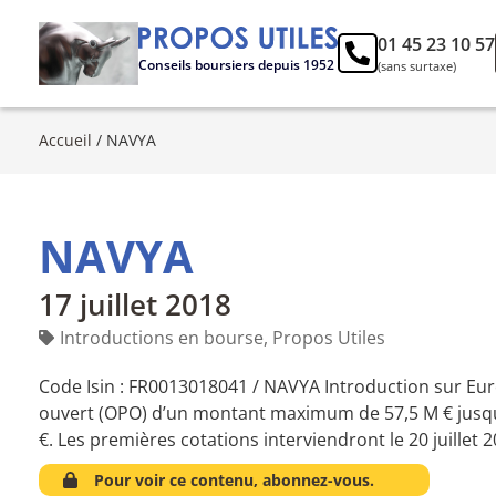
01 45 23 10 57
Conseils boursiers depuis 1952
(sans surtaxe)
Accueil
/
NAVYA
NAVYA
17 juillet 2018
Introductions en bourse
,
Propos Utiles
Code Isin : FR0013018041 / NAVYA Introduction sur Eur
ouvert (OPO) d’un montant maximum de 57,5 M € jusqu’au
€. Les premières cotations interviendront le 20 juillet 
Pour voir ce contenu, abonnez-vous.