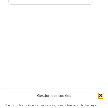
Bénéficiez
d'un essai gratuit
Apprenez
à investir en Bourse
Découvrez
Gestion des cookies
notre méthode d'investissement
Pour offrir les meilleures expériences, nous utilisons des technologies