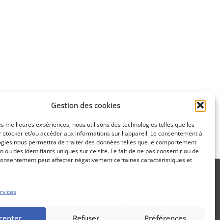
Apprenez
à investir en Bourse
Découvrez
Gestion des cookies
notre méthode d'investissement
les meilleures expériences, nous utilisons des technologies telles que les
 stocker et/ou accéder aux informations sur l'appareil. Le consentement à
ogies nous permettra de traiter des données telles que le comportement
n ou des identifiants uniques sur ce site. Le fait de ne pas consentir ou de
consentement peut affecter négativement certaines caractéristiques et
rvices
Propos Utiles est une publication
cepter
Refuser
Préférences
des Editions Marigny