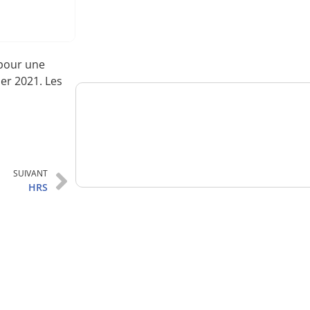
Analysez
nos performances
 pour une
ier 2021. Les
Consultez
un numéro explicatif
SUIVANT
HRS
Bénéficiez
d'un essai gratuit