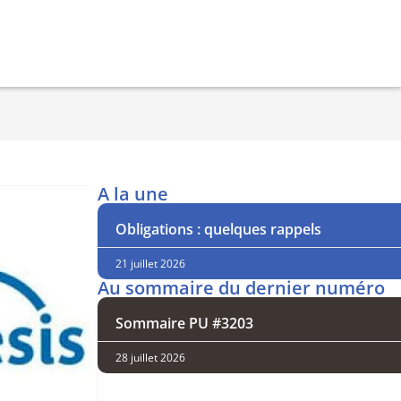
A la une
Obligations : quelques rappels
21 juillet 2026
Au sommaire du dernier numéro
Sommaire PU #3203
28 juillet 2026