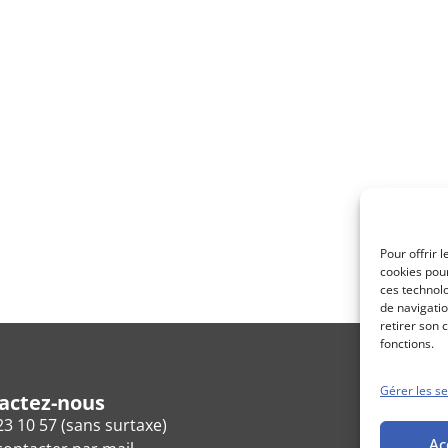
Pour offrir 
cookies pour
ces technol
de navigatio
retirer son 
fonctions.
Gérer les se
actez-nous
23 10 57 (sans surtaxe)
Ac