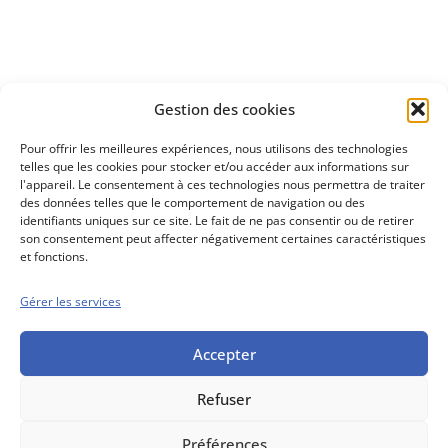
Découvrez
Gestion des cookies
notre méthode d'investissement
Pour offrir les meilleures expériences, nous utilisons des technologies
telles que les cookies pour stocker et/ou accéder aux informations sur
l'appareil. Le consentement à ces technologies nous permettra de traiter
des données telles que le comportement de navigation ou des
identifiants uniques sur ce site. Le fait de ne pas consentir ou de retirer
son consentement peut affecter négativement certaines caractéristiques
et fonctions.
Gérer les services
Conseils boursiers depuis 1952
Propos Utiles est
une publication
Accepter
des Editions
Marigny
Refuser
Mentions Légales
Politique cookie
Conditions générales de vente
Préférences