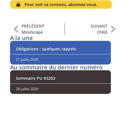
Pour voir ce contenu, abonnez-vous.
PRÉCÉDENT
SUIVANT
Mindscape
CFAO
A la une
Obligations : quelques rappels
21 juillet 2026
Au sommaire du dernier numéro
Sommaire PU #3203
28 juillet 2026
Analysez
nos performances