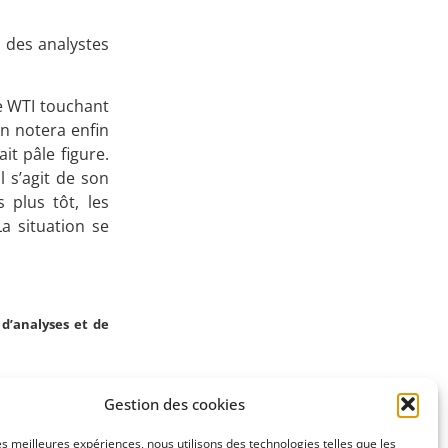
Apprenez
s des analystes
à investir en Bourse
de WTI touchant
n notera enfin
it pâle figure.
 s’agit de son
Découvrez
 plus tôt, les
notre méthode d'investissement
a situation se
d’analyses et de
Gestion des cookies
SUIVANT
les meilleures expériences, nous utilisons des technologies telles que les