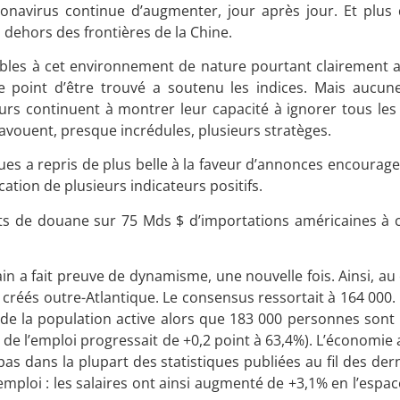
coronavirus continue d’augmenter, jour après jour. Et plus
 dehors des frontières de la Chine.
ibles à cet environnement de nature pourtant clairement 
e point d’être trouvé a soutenu les indices. Mais aucun
seurs continuent à montrer leur capacité à ignorer tous les
’avouent, presque incrédules, plusieurs stratèges.
iques a repris de plus belle à la faveur d’annonces encourag
ation de plusieurs indicateurs positifs.
droits de douane sur 75 Mds $ d’importations américaines à
n a fait preuve de dynamisme, une nouvelle fois. Ainsi, au
 créés outre-Atlantique. Le consensus ressortait à 164 000.
de la population active alors que 183 000 personnes sont 
 de l’emploi progressait de +0,2 point à 63,4%). L’économie 
 dans la plupart des statistiques publiées au fil des dern
’emploi : les salaires ont ainsi augmenté de +3,1% en l’espa