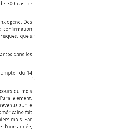
 de 300 cas de
Analysez
nos performances
anxiogène. Des
e confirmation
 risques, quels
Consultez
eantes dans les
un numéro explicatif
 compter du 14
 cours du mois
Bénéficiez
 Parallèlement,
revenus sur le
d'un essai gratuit
américaine fait
iers mois. Par
ce d’une année,