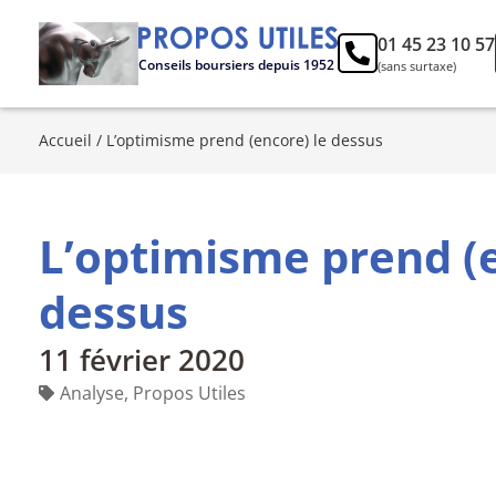
01 45 23 10 57
Conseils boursiers depuis 1952
(sans surtaxe)
Accueil
/
L’optimisme prend (encore) le dessus
L’optimisme prend (e
dessus
11 février 2020
Analyse
,
Propos Utiles