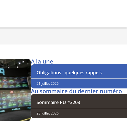
A la une
Obligations : quelques rappels
21 juillet 2026
Au sommaire du dernier numéro
Sommaire PU #3203
28 juillet 2026