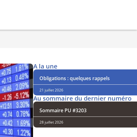
A la une
Obligations : quelques rappels
21 juillet 2026
Au sommaire du dernier numéro
Sommaire PU #3203
28 juillet 2026