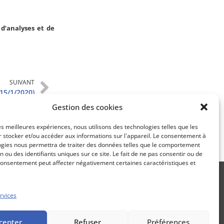
Apprenez
d’analyses et de
à investir en Bourse
SUIVANT
Découvrez
15/1/2020)
Gestion des cookies
notre méthode d'investissement
les meilleures expériences, nous utilisons des technologies telles que les
 stocker et/ou accéder aux informations sur l'appareil. Le consentement à
ogies nous permettra de traiter des données telles que le comportement
n ou des identifiants uniques sur ce site. Le fait de ne pas consentir ou de
consentement peut affecter négativement certaines caractéristiques et
rvices
Propos Utiles est une publication
cepter
Refuser
Préférences
des Editions Marigny