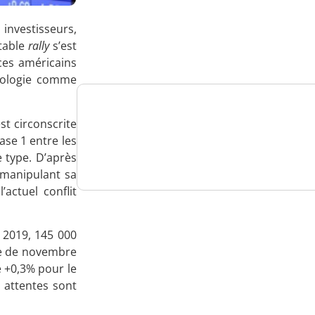
Analysez
 investisseurs,
nos performances
itable
rally
s’est
ices américains
hnologie comme
est circonscrite
Consultez
hase 1 entre les
un numéro explicatif
 type. D’après
 manipulant sa
’actuel conflit
Bénéficiez
e 2019, 145 000
fre de novembre
d'un essai gratuit
e +0,3% pour le
 attentes sont