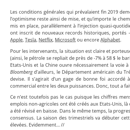
Les conditions générales qui prévalaient fin 2019 dem
l’optimisme reste ainsi de mise, et qu’importe le che
mis en place, parallèlement à l’injection quasi-quotid
ont inscrit de nouveaux records historiques, portés
Apple
,
Tesla
,
Netflix
,
Microsoft
ou encore
Alphabet
.
Pour les intervenants, la situation est claire et porteus
(ainsi, le pétrole se repliait de près de -7% à 58 $ le ba
Etats-Unis et la Chine ouvre nécessairement la voie 
Bloomberg
d’ailleurs, le Département américain du Tr
devise. Il s’agirait d’un gage de bonne foi accordé à 
commercial entre les deux puissances. Donc, tout a fai
Ce n’est toutefois pas le cas puisque les chiffres me
emplois non-agricoles ont été créés aux Etats-Unis, là 
a été révisé en baisse. Dans le même temps, la progre
consensus. La saison des trimestriels va débuter cet
élevées. Evidemment… //