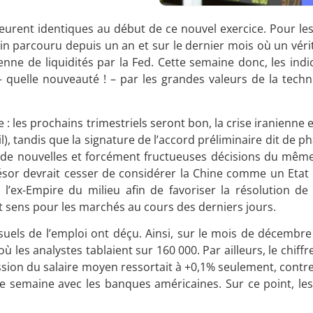
eurent identiques au début de ce nouvel exercice. Pour les
min parcouru depuis un an et sur le dernier mois où un vér
ienne de liquidités par la Fed. Cette semaine donc, les ind
 – quelle nouveauté ! – par les grandes valeurs de la tec
e : les prochains trimestriels seront bon, la crise iranienne 
ril), tandis que la signature de l’accord préliminaire dit de p
à de nouvelles et forcément fructueuses décisions du même
ésor devrait cesser de considérer la Chine comme un Etat
l’ex-Empire du milieu afin de favoriser la résolution de l
t sens pour les marchés au cours des derniers jours.
nsuels de l’emploi ont déçu. Ainsi, sur le mois de décembr
où les analystes tablaient sur 160 000. Par ailleurs, le chif
ssion du salaire moyen ressortait à +0,1% seulement, contr
te semaine avec les banques américaines. Sur ce point, les