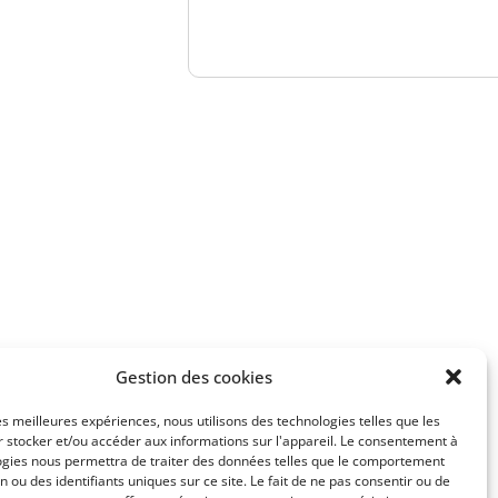
numéro
pour découvrir notre r
Vous recherchez u
Réalisez vos objectifs patr
Assurance-vi
Faites analyser
vos contrats
Gestion des cookies
par nos équipes
les meilleures expériences, nous utilisons des technologies telles que les
 stocker et/ou accéder aux informations sur l'appareil. Le consentement à
ogies nous permettra de traiter des données telles que le comportement
n ou des identifiants uniques sur ce site. Le fait de ne pas consentir ou de