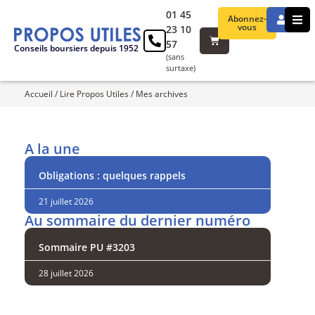
01 45
Abonnez-
vous
23 10
57
Conseils boursiers depuis 1952
(sans
surtaxe)
Accueil
/
Lire Propos Utiles
/
Mes archives
A la une
Obligations : quelques rappels
21 juillet 2026
Au sommaire du dernier numéro
Sommaire PU #3203
28 juillet 2026