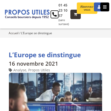
01 45
Abonnez-
vous
23 10
57
Conseils boursiers depuis 1952
(sans
surtaxe)
Accueil
/
L’Europe se dinstingue
L’Europe se dinstingue
16 novembre 2021
Analyse
,
Propos Utiles