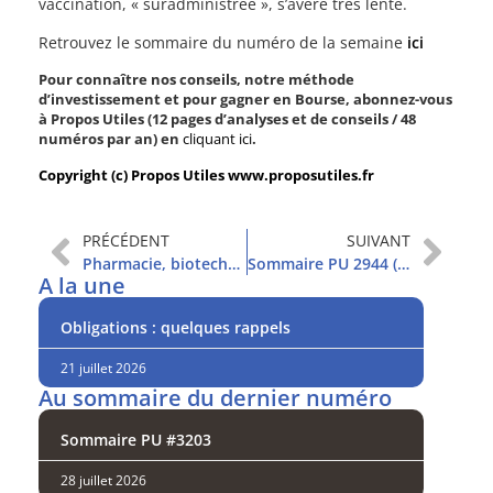
vaccination, « suradministrée », s’avère très lente.
Retrouvez le sommaire du numéro de la semaine
ici
Pour connaître nos conseils, notre méthode
d’investissement et pour gagner en Bourse, abonnez-vous
à Propos Utiles (12 pages d’analyses et de conseils / 48
numéros par an) en
cliquant ici
.
Copyright (c) Propos Utiles www.proposutiles.fr
PRÉCÉDENT
SUIVANT
Pharmacie, biotechs : qui sont les gagnants du Covid-19 ?
Sommaire PU 2944 (23/3/2021)
A la une
Obligations : quelques rappels
21 juillet 2026
Au sommaire du dernier numéro
Sommaire PU #3203
28 juillet 2026