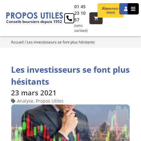
01 45
Abonnez-
vous
23 10
57
Conseils boursiers depuis 1952
(sans
surtaxe)
Accueil
/
Les investisseurs se font plus hésitants
Les investisseurs se font plus
hésitants
23 mars 2021
Analyse
,
Propos Utiles