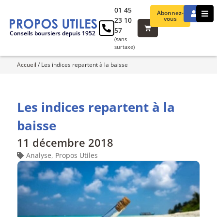
01 45
Abonnez-
vous
23 10
57
Conseils boursiers depuis 1952
(sans
surtaxe)
Accueil
/
Les indices repartent à la baisse
Les indices repartent à la
baisse
11 décembre 2018
Analyse
,
Propos Utiles