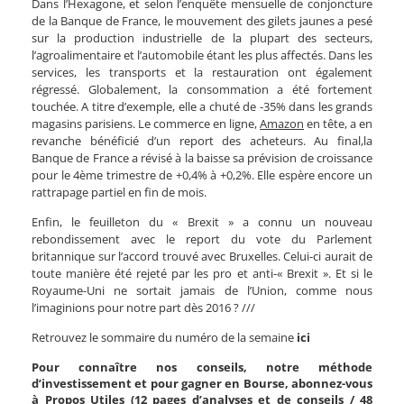
Dans l’Hexagone, et selon l’enquête mensuelle de conjoncture
de la Banque de France, le mouvement des gilets jaunes a pesé
sur la production industrielle de la plupart des secteurs,
l’agroalimentaire et l’automobile étant les plus affectés. Dans les
services, les transports et la restauration ont également
régressé. Globalement, la consommation a été fortement
touchée. A titre d’exemple, elle a chuté de -35% dans les grands
magasins parisiens. Le commerce en ligne,
Amazon
en tête, a en
revanche bénéficié d’un report des acheteurs. Au final,la
Banque de France a révisé à la baisse sa prévision de croissance
pour le 4ème trimestre de +0,4% à +0,2%. Elle espère encore un
rattrapage partiel en fin de mois.
Enfin, le feuilleton du « Brexit » a connu un nouveau
rebondissement avec le report du vote du Parlement
britannique sur l’accord trouvé avec Bruxelles. Celui-ci aurait de
toute manière été rejeté par les pro et anti-« Brexit ». Et si le
Royaume-Uni ne sortait jamais de l’Union, comme nous
l’imaginions pour notre part dès 2016 ? ///
Retrouvez le sommaire du numéro de la semaine
ici
Pour connaître nos conseils, notre méthode
d’investissement et pour gagner en Bourse, abonnez-vous
à Propos Utiles (12 pages d’analyses et de conseils / 48