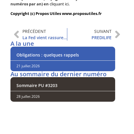
numéros par an) en
cliquant ici
.
Copyright (c) Propos Utiles www.proposutiles.fr
PRÉCÉDENT
SUIVANT
La Fed vient rassurer les marchés
PREDILIFE
A la une
Obligations : quelques rappels
21 juillet 2026
Au sommaire du dernier numéro
Sommaire PU #3203
28 juillet 2026
Analysez
nos performances