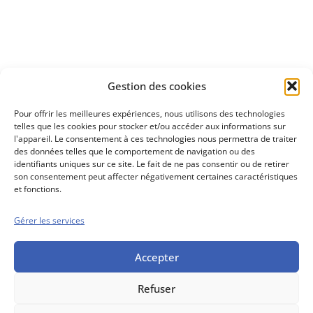
Découvrez
Gestion des cookies
notre méthode d'investissement
Pour offrir les meilleures expériences, nous utilisons des technologies
telles que les cookies pour stocker et/ou accéder aux informations sur
l'appareil. Le consentement à ces technologies nous permettra de traiter
des données telles que le comportement de navigation ou des
identifiants uniques sur ce site. Le fait de ne pas consentir ou de retirer
son consentement peut affecter négativement certaines caractéristiques
et fonctions.
Gérer les services
Conseils boursiers depuis 1952
Propos Utiles est
une publication
Accepter
des Editions
Marigny
Refuser
Mentions Légales
Politique cookie