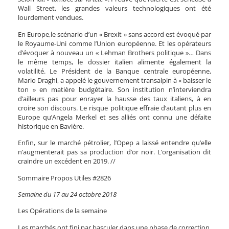
Wall Street, les grandes valeurs technologiques ont été
lourdement vendues.
En Europe,le scénario d’un « Brexit » sans accord est évoqué par
le Royaume-Uni comme l’Union européenne. Et les opérateurs
d’évoquer à nouveau un « Lehman Brothers politique »… Dans
le même temps, le dossier italien alimente également la
volatilité. Le Président de la Banque centrale européenne,
Mario Draghi, a appelé le gouvernement transalpin à « baisser le
ton » en matière budgétaire. Son institution n’interviendra
d’ailleurs pas pour enrayer la hausse des taux italiens, à en
croire son discours. Le risque politique effraie d’autant plus en
Europe qu’Angela Merkel et ses alliés ont connu une défaite
historique en Bavière.
Enfin, sur le marché pétrolier, l’Opep a laissé entendre qu’elle
n’augmenterait pas sa production d’or noir. L’organisation dit
craindre un excédent en 2019. //
Sommaire Propos Utiles #2826
Semaine du 17 au 24 octobre 2018
Les Opérations de la semaine
Les marchés ont fini par basculer dans une phase de correction,