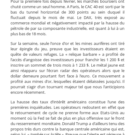
Pour la première fois depuis février, les marchés boursiers ont
chuté comme un seul homme. A Paris, le CAC 40 est sorti par le
bas du tunnel horizontal de 300 points au sein duquel il
fluctuait depuis le mois de mai. Le DAX, très exposé au
commerce mondial et négativement impacté par la hausse du
pétrole de par sa composante industrielle, est quant à lui à un
plus bas de 18 mois.
Sur la semaine, seule l’once d’or et les mines aurifères ont tiré
leur épingle du jeu, preuve que les investisseurs étaient en
quête de valeurs refuges. La « relique barbare » a profité de
l’accès d’angoisse des investisseurs pour franchir les 1 200 $ et
inscrire un sommet de trois mois à 1 233 $. Le métal jaune est
ainsi réapparu sur l’écran radar des opérateurs alors que le
dollar demeure pourtant fort face à l’euro. Ce mouvement a
profité aux mines d’or, lesquelles étaient délaissées jusqu’ici. Il
pourrait s’agir d’un tournant majeur tel que nous l’anticipions
encore récemment.
La hausse des taux d’intérêt américains constitue l’une des
premières inquiétudes. Les opérateurs redoutent en effet que
le retournement de cycle ne prenne forme aux Etats-Unis au
moment où la Fed se fait de plus en plus offensive sur le front
du resserrement monétaire. Donald Trump a d’ailleurs tenu des
propos très durs contre la banque centrale américaine qui est,
selon lui,
« tombée sur la tête »
. Preuve que l’alerte est sérieuse à