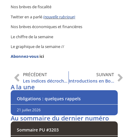
Nos brèves de fiscalité
Twitter en a parlé
(nouvelle rubrique)
Nos brèves économiques et financières
Le chiffre de la semaine
Le graphique de la semaine //
Abonnez-vous
ici
PRÉCÉDENT
SUIVANT
Les indices décrochent
Introductions en Bourse : comment éviter les mauvais dossiers ?
A la une
Obligations : quelques rappels
21 juillet 2026
Au sommaire du dernier numéro
Sommaire PU #3203