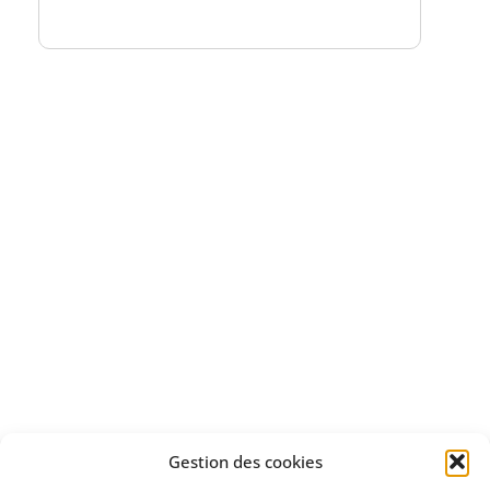
Bénéficiez
d'un essai gratuit
Apprenez
à investir en Bourse
Découvrez
Gestion des cookies
notre méthode d'investissement