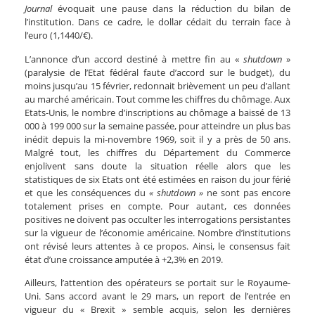
Journal
évoquait une pause dans la réduction du bilan de
l’institution. Dans ce cadre, le dollar cédait du terrain face à
l’euro (1,1440/€).
L’annonce d’un accord destiné à mettre fin au «
shutdown
»
(paralysie de l’Etat fédéral faute d’accord sur le budget), du
moins jusqu’au 15 février, redonnait brièvement un peu d’allant
au marché américain. Tout comme les chiffres du chômage. Aux
Etats-Unis, le nombre d’inscriptions au chômage a baissé de 13
000 à 199 000 sur la semaine passée, pour atteindre un plus bas
inédit depuis la mi-novembre 1969, soit il y a près de 50 ans.
Malgré tout, les chiffres du Département du Commerce
enjolivent sans doute la situation réelle alors que les
statistiques de six Etats ont été estimées en raison du jour férié
et que les conséquences du
« shutdown »
ne sont pas encore
totalement prises en compte. Pour autant, ces données
positives ne doivent pas occulter les interrogations persistantes
sur la vigueur de l’économie américaine. Nombre d’institutions
ont révisé leurs attentes à ce propos. Ainsi, le consensus fait
état d’une croissance amputée à +2,3% en 2019.
Ailleurs, l’attention des opérateurs se portait sur le Royaume-
Uni. Sans accord avant le 29 mars, un report de l’entrée en
vigueur du « Brexit » semble acquis, selon les dernières