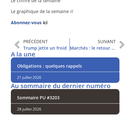
Le chiffre de la semaine
Le graphique de la semaine //
Abonnez-vous
ici
PRÉCÉDENT
SUIVANT
Trump jette un froid
Marchés : le retour de la guerre commerciale
A la une
Obligations : quelques rappels
21 juillet 2026
Au sommaire du dernier numéro
Sommaire PU #3203
28 juillet 2026
Analysez