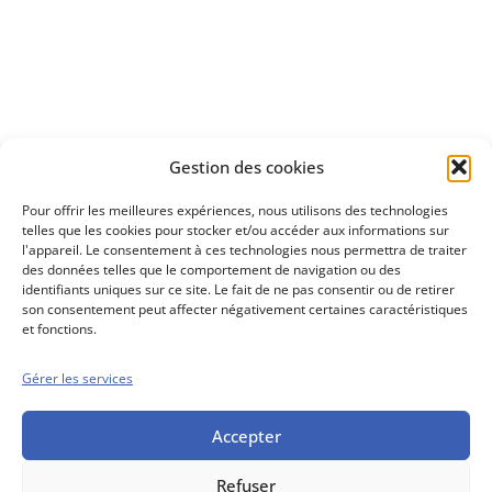
à investir en Bourse
Découvrez
Gestion des cookies
notre méthode d'investissement
Pour offrir les meilleures expériences, nous utilisons des technologies
telles que les cookies pour stocker et/ou accéder aux informations sur
l'appareil. Le consentement à ces technologies nous permettra de traiter
des données telles que le comportement de navigation ou des
identifiants uniques sur ce site. Le fait de ne pas consentir ou de retirer
son consentement peut affecter négativement certaines caractéristiques
et fonctions.
Gérer les services
Conseils boursiers depuis 1952
Propos Utiles est
une publication
Accepter
des Editions
Marigny
Refuser