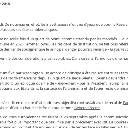
 2018
ndi. De nouveau en effet, les investisseurs n’ont eu d’yeux que pour la Réserve
e plusieurs sociétés emblématiques.
e nouvelle fois d’un quart de point, comme attendu par les marchés. Elle i
une en 2020. Jerome Powell, le Président de l’institution, ne fait plus référ
t ce dernier de souligner que le principal danger pourrait venir de
« la guerre 
revenir à des considérations plus favorables. Dans ce sens, l’annonce d’une h
matum fixé par Washington, un accord de principe a été trouvé entre les Etats
ns de Nord-américains depuis un quart de siècle (Alena). L’Alena deviendra l
t donc un épilogue qualifié de
« merveilleux »
par le Président Trump. Si l
ane aux Etats-Unis, la surtaxe de l’aluminium et de l’acier reste de mise
s’est dit en mesure d’atteindre ses objectifs) contrastait avec le recul de
Fa
sla soufflait le chaud et le froid, tout comme
General Electric
.
es Bourses européennes reculaient le 28 septembre après la communicatio
rois fois plus important que celui fixé par le précédent exécutif. La Bourse 
mand en profitait. L’euro perdait un peu de terrain face au billet vert à 1,16 