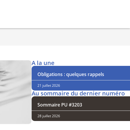
A la une
Obligations : quelques rappels
21 juillet 2026
Au sommaire du dernier numéro
Sommaire PU #3203
28 juillet 2026