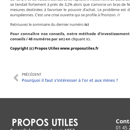
se tendait fortement à près de 3,2% alors que s’amorce un bras de fer
mesures destinées à favoriser le pouvoir d’achat. Le problème est do
européennes. C’est une crise ouverte qui se profile à l’horizon. //
Retrouvez le sommaire du dernier numéro
ici
Pour connaître nos conseils, notre méthode d’investissement 
conseils / 48 numéros par an) en
cliquant ici
.
Copyright (c) Propos Utiles www.proposutiles.fr
PRÉCÉDENT
Pourquoi il faut s’intéresser à l’or et aux mines ?
Cont
01 45 