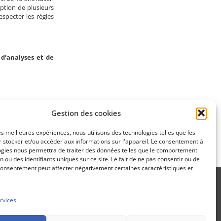
option de plusieurs
Apprenez
specter les règles
à investir en Bourse
d’analyses et de
Découvrez
notre méthode d'investissement
Gestion des cookies
SUIVANT
les meilleures expériences, nous utilisons des technologies telles que les
 5 500 pts
 stocker et/ou accéder aux informations sur l'appareil. Le consentement à
ogies nous permettra de traiter des données telles que le comportement
n ou des identifiants uniques sur ce site. Le fait de ne pas consentir ou de
consentement peut affecter négativement certaines caractéristiques et
rvices
Propos Utiles est une publication