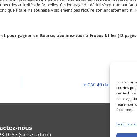
 avec les autorités de Bruxelles. Ce dérapage du déficit s’explique par l’ad
nc que l’Italie ne souhaite visiblement pas réduire son endettement, ni re
et pour gagner en Bourse, abonnez-vous à Propos Utiles (12 pages 
Pour offrir 
Le CAC 40 dans la zone des
cookies pour
ces technol
de navigatio
retirer son 
fonctions.
Gérer les se
actez-nous
23 10 57 (sans surtaxe)