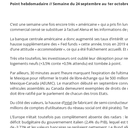
Point hebdomadaire // Semaine du 24 septembre au 1er octobre
C’est une semaine une fois encore très « américaine » qui a pris fin lu
commercial censé se substituer à l’actuel Alena et les informations d
La banque centrale américaine a donc augmenté ses taux d’intérêt un
hausse supplémentaire des « Fed funds » cette année, trois en 2019 et 
d’une attitude
« accommodante »
, ce qui a été fraîchement accueilli. E
Très vite toutefois, les investisseurs ont oublié leur déception pour 
logements neufs (+3,5% conte +0,5% attendu) est tombée à point.
Par ailleurs, 30 minutes avant l’heure marquant l’expiration de l’ulti
le Mexique pour réformer le traité de libre-échange qui lie 500 millio
Mexique-Canada (AEUMC). Le marathon débuté en septembre connaî
véhicules assemblés au Canada demeurent exemptées de droits de dou
doit être ratifié par le parlement de chacun des trois Etats.
Du côté des valeurs, la hausse d’
Intel
(le fabricant de semi-conducteurs 
millions de comptes d’utilisateurs du réseau social ont été piratés). Te
L’Europe n’était toutefois pas complètement absente des radars : l
déficit budgétaire du gouvernement italien (2,4% du PIB), lequel est t
de -3,72% et les valeurs bancaires se repliaient nettement. Le Bund alle