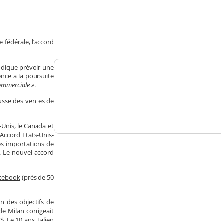
Analysez
nos performances
 fédérale, l’accord
ndique prévoir une
ence à la poursuite
commerciale »
.
Consultez
ausse des ventes de
un numéro explicatif
-Unis, le Canada et
’Accord Etats-Unis-
es importations de
. Le nouvel accord
Bénéficiez
cebook
(près de 50
d'un essai gratuit
n des objectifs de
de Milan corrigeait
$. Le 10 ans italien