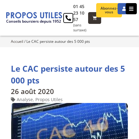
01 45
Abonnez-
vous
23 10
57
Conseils boursiers depuis 1952
(sans
surtaxe)
Accueil
/
Le CAC persiste autour des 5 000 pts
Le CAC persiste autour des 5
000 pts
26 août 2020
Analyse
,
Propos Utiles