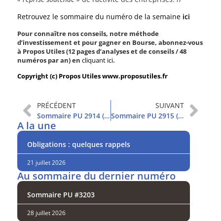
Retrouvez le sommaire du numéro de la semaine
ici
Pour connaître nos conseils, notre méthode
d’investissement et pour gagner en Bourse, abonnez-vous
à Propos Utiles (12 pages d’analyses et de conseils / 48
numéros par an) en
cliquant ici
.
Copyright (c) Propos Utiles www.proposutiles.fr
PRÉCÉDENT
SUIVANT
Sommaire PU 2914 (27/07/2020)
Sommaire PU 2915 (26/8/2020)
A la une
Obligations : quelques rappels
21 juillet 2026
Au sommaire du dernier numéro
Sommaire PU #3203
28 juillet 2026