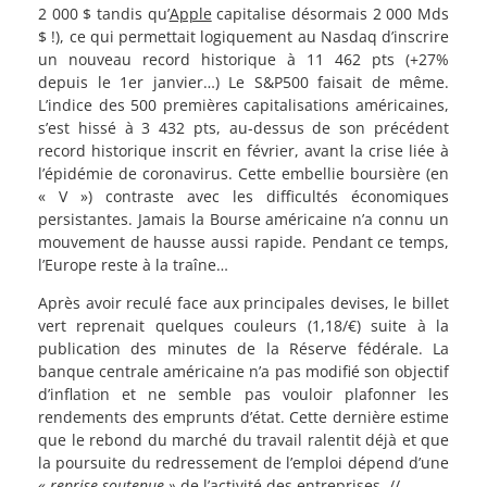
2 000 $ tandis qu’
Apple
capitalise désormais 2 000 Mds
$ !), ce qui permettait logiquement au Nasdaq d’inscrire
un nouveau record historique à 11 462 pts (+27%
depuis le 1er janvier…) Le S&P500 faisait de même.
L’indice des 500 premières capitalisations américaines,
s’est hissé à 3 432 pts, au-dessus de son précédent
record historique inscrit en février, avant la crise liée à
l’épidémie de coronavirus. Cette embellie boursière (en
« V ») contraste avec les difficultés économiques
persistantes. Jamais la Bourse américaine n’a connu un
mouvement de hausse aussi rapide. Pendant ce temps,
l’Europe reste à la traîne…
Après avoir reculé face aux principales devises, le billet
vert reprenait quelques couleurs (1,18/€) suite à la
publication des minutes de la Réserve fédérale. La
banque centrale américaine n’a pas modifié son objectif
d’inflation et ne semble pas vouloir plafonner les
rendements des emprunts d’état. Cette dernière estime
que le rebond du marché du travail ralentit déjà et que
la poursuite du redressement de l’emploi dépend d’une
« reprise soutenue »
de l’activité des entreprises. //