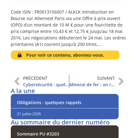
Code ISIN : FR0013156007 / ALKLK Introduction en
Bourse sur Alternext Paris via une Offre à prix ouvert
(OPO) d’un montant de 10 M € pour une fourchette de
prix comprise entre 10,43 € et 12,75 € jusqu’au 18 mai
2016. Les négociations débuteront le 24 mai. Les ordres
prioritaires (A1) courent jusqu’à 200 titres.…
Pour voir ce contenu, abonnez-vous.
PRÉCÉDENT
SUIVANT
Cybersécurité : quelles perspectives ?
Minerai de fer : un rebond éphémère ?
A la une
Obligations : quelques rappels
21 juillet 2026
Au sommaire du dernier numéro
Sommaire PU #3203