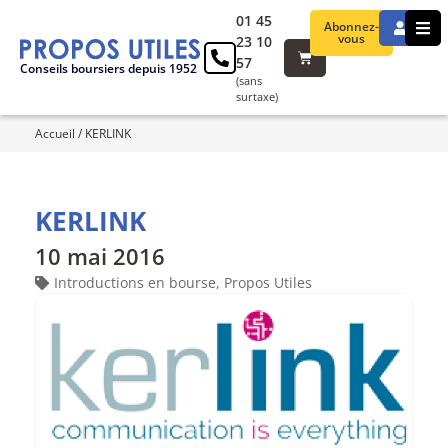
01 45
Abonnez-
vous
23 10
57
Conseils boursiers depuis 1952
(sans
surtaxe)
Accueil
/
KERLINK
KERLINK
10 mai 2016
Introductions en bourse
,
Propos Utiles